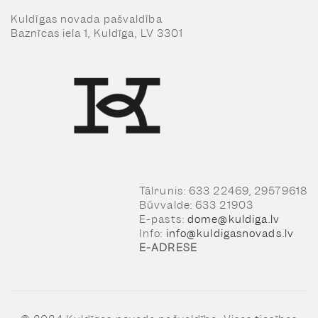
Kuldīgas novada pašvaldība
Baznīcas iela 1, Kuldīga, LV 3301
Tālrunis: 633 22469, 29579618
Būvvalde: 633 21903
E-pasts:
dome@kuldiga.lv
Info:
info@kuldigasnovads.lv
E-ADRESE