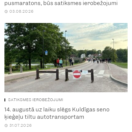
pusmaratons, būs satiksmes ierobežojumi
03.08.2026
SATIKSMES IEROBEŽOJUMI
14. augustā uz laiku slēgs Kuldīgas seno
ķieģeļu tiltu autotransportam
31.07.2026