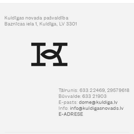
Kuldīgas novada pašvaldība
Baznīcas iela 1, Kuldīga, LV 3301
Tālrunis: 633 22469, 29579618
Būvvalde: 633 21903
E-pasts:
dome@kuldiga.lv
Info:
info@kuldigasnovads.lv
E-ADRESE