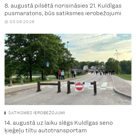
8. augustā pilsētā norisināsies 21. Kuldīgas
pusmaratons, būs satiksmes ierobežojumi
03.08.2026
SATIKSMES IEROBEŽOJUMI
14. augustā uz laiku slēgs Kuldīgas seno
ķieģeļu tiltu autotransportam