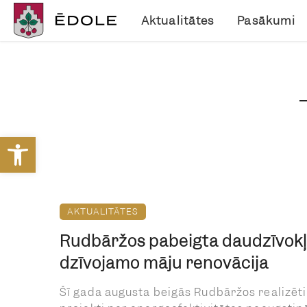
Aktualitātes
Pasākumi
Open toolbar
AKTUALITĀTES
Rudbāržos pabeigta daudzīvok
dzīvojamo māju renovācija
Šī gada augusta beigās Rudbāržos realizēti