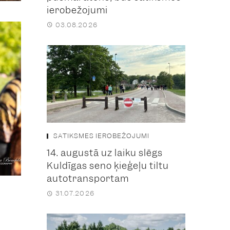
ierobežojumi
03.08.2026
SATIKSMES IEROBEŽOJUMI
14. augustā uz laiku slēgs
Kuldīgas seno ķieģeļu tiltu
autotransportam
31.07.2026