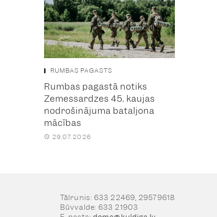
RUMBAS PAGASTS
Rumbas pagastā notiks
Zemessardzes 45. kaujas
nodrošinājuma bataljona
mācības
29.07.2026
Tālrunis: 633 22469, 29579618
Būvvalde: 633 21903
E-pasts:
dome@kuldiga.lv