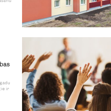
nāšanu
ības
 gadu
ie ir