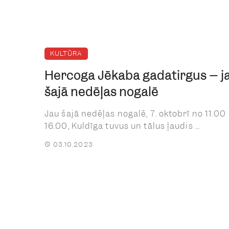
KULTŪRA
Hercoga Jēkaba gadatirgus – j
šajā nedēļas nogalē
Jau šajā nedēļas nogalē, 7. oktobrī no 11.00 
16.00, Kuldīga tuvus un tālus ļaudis ...
03.10.2023