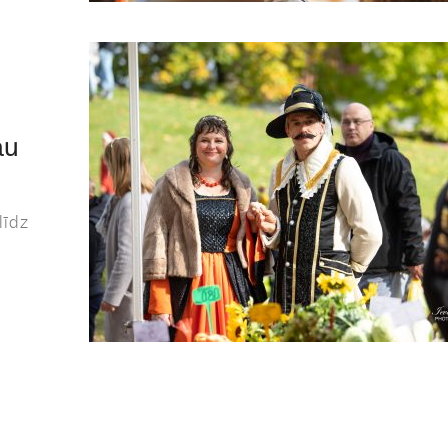
au
līdz