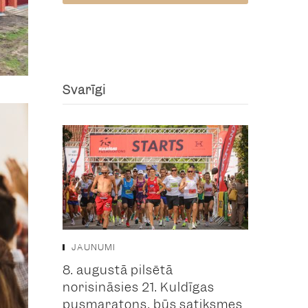
Svarīgi
JAUNUMI
8. augustā pilsētā
norisināsies 21. Kuldīgas
pusmaratons, būs satiksmes