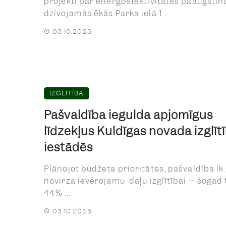
projekti par energoefektivitātes paaugsti
dzīvojamās ēkās Parka ielā 1 ...
03.10.2023
IZGLĪTĪBA
Pašvaldība iegulda apjomīgus
līdzekļus Kuldīgas novada izglīt
iestādēs
Plānojot budžeta prioritātes, pašvaldība ik
novirza ievērojamu daļu izglītībai – šogad t
44% ...
03.10.2023