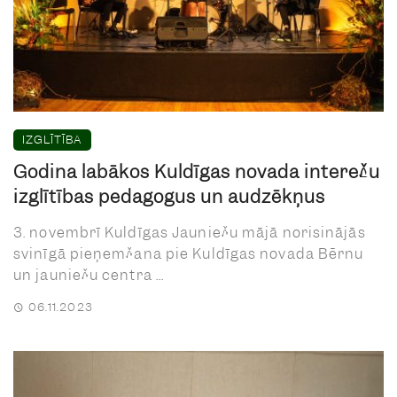
IZGLĪTĪBA
Godina labākos Kuldīgas novada interešu
izglītības pedagogus un audzēkņus
3. novembrī Kuldīgas Jauniešu mājā norisinājās
svinīgā pieņemšana pie Kuldīgas novada Bērnu
un jauniešu centra ...
06.11.2023