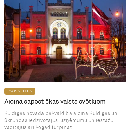
PAŠVALDĪBA
Aicina sapost ēkas valsts svētkiem
Kuldīgas novada pašvaldība aicina Kuldīgas un
Skrundas iedzīvotājus, uzņēmumu un iestāžu
vadītājus arī šogad turpināt ...