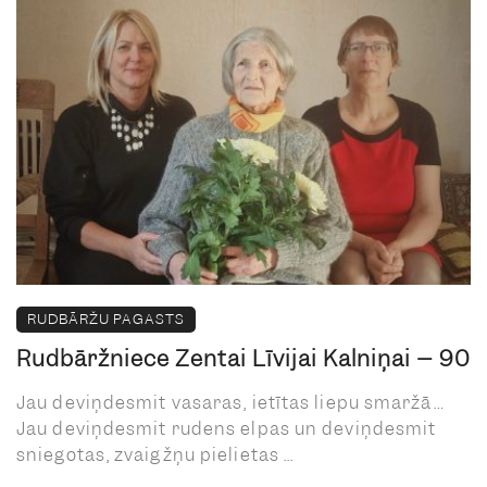
RUDBĀRŽU PAGASTS
Rudbāržniece Zentai Līvijai Kalniņai – 90
Jau deviņdesmit vasaras, ietītas liepu smaržā…
Jau deviņdesmit rudens elpas un deviņdesmit
sniegotas, zvaigžņu pielietas ...