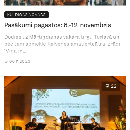
KULDĪGAS NOVADS
Pasākumi pagastos: 6.-12. novembris
Dodies uz Mārtiņdienas vakara tirgu Turlavā un
pēc tam apmeklē Kalvenes amatierteātra izrādi
“Viņa ir ...
06.11.2023
22