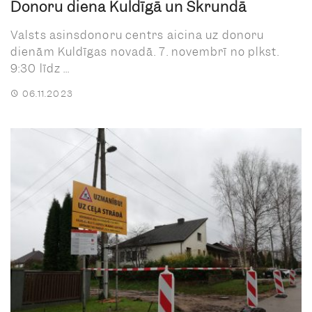
Donoru diena Kuldīgā un Skrundā
Valsts asinsdonoru centrs aicina uz donoru
dienām Kuldīgas novadā. 7. novembrī no plkst.
9:30 līdz ...
06.11.2023