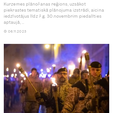
Kurzemes plānošanas reģions, uzsākot
piekrastes tematiskā plānojuma izstrādi, aicina
iedzīvotājus līdz š.g. 30.novembrim piedalīties
aptaujā, ...
06.11.2023