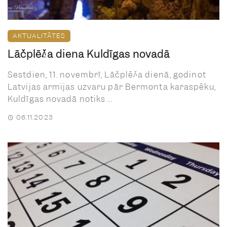
AKTUALITĀTES
Lāčplēša diena Kuldīgas novadā
Sestdien, 11. novembrī, Lāčplēša dienā, godinot
Latvijas armijas uzvaru pār Bermonta karaspēku,
Kuldīgas novadā notiks ...
06.11.2023