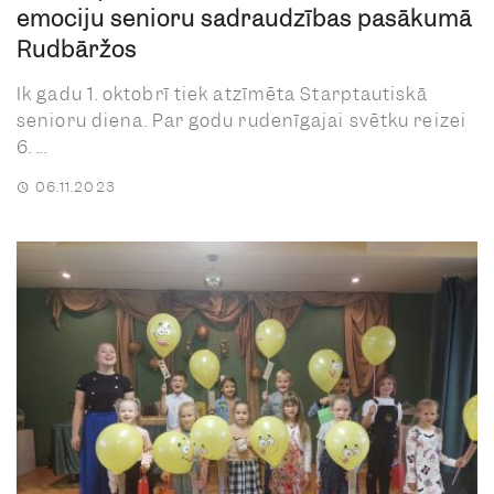
emociju senioru sadraudzības pasākumā
Rudbāržos
Ik gadu 1. oktobrī tiek atzīmēta Starptautiskā
senioru diena. Par godu rudenīgajai svētku reizei
6. ...
06.11.2023