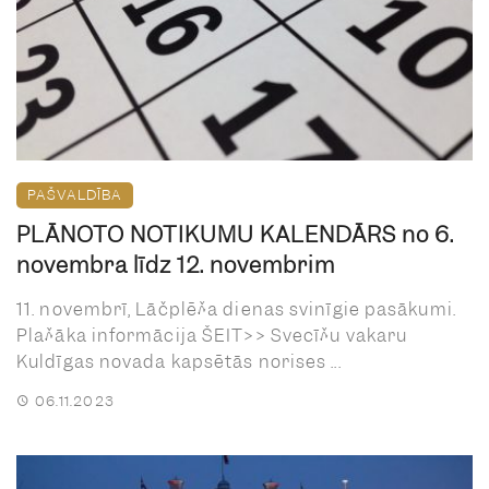
PAŠVALDĪBA
PLĀNOTO NOTIKUMU KALENDĀRS no 6.
novembra līdz 12. novembrim
11. novembrī, Lāčplēša dienas svinīgie pasākumi.
Plašāka informācija ŠEIT>> Svecīšu vakaru
Kuldīgas novada kapsētās norises ...
06.11.2023