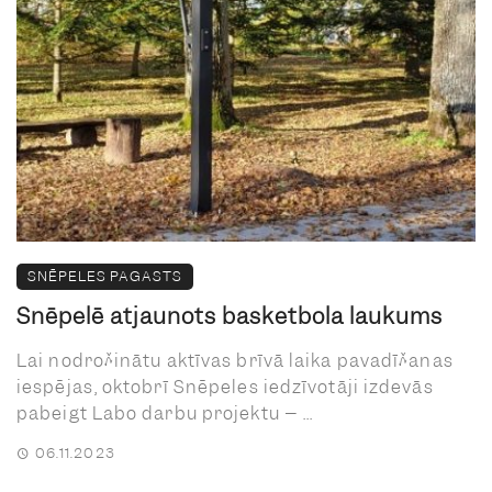
SNĒPELES PAGASTS
Snēpelē atjaunots basketbola laukums
Lai nodrošinātu aktīvas brīvā laika pavadīšanas
iespējas, oktobrī Snēpeles iedzīvotāji izdevās
pabeigt Labo darbu projektu – ...
06.11.2023