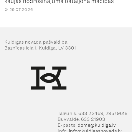
kaujas nodrošinājuma bataljona mācības
29.07.2026
Kuldīgas novada pašvaldība
Baznīcas iela 1, Kuldīga, LV 3301
Tālrunis: 633 22469, 29579618
Būvvalde: 633 21903
E-pasts:
dome@kuldiga.lv
Info:
info@kuldigasnovads.lv