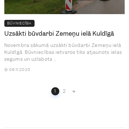
BŪVNIECĪBA
Uzsākti būvdarbi Zemeņu ielā Kuldīgā
Novembra sākumā uzsākti būvdarbi Zemeņu ielā
Kuldīgā. Būvniecības ietvaros tiks atjaunots ielas
segums un uzlabota ...
06.11.2023
Posts
1
2
navigation