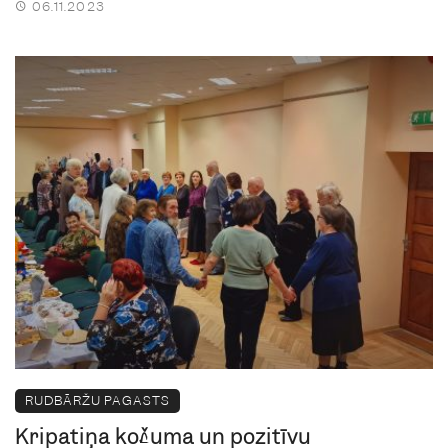
06.11.2023
RUDBĀRŽU PAGASTS
Kripatiņa košuma un pozitīvu