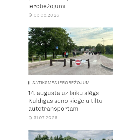
ierobežojumi
03.08.2026
SATIKSMES IEROBEŽOJUMI
14. augustā uz laiku slēgs
Kuldīgas seno ķieģeļu tiltu
autotransportam
31.07.2026