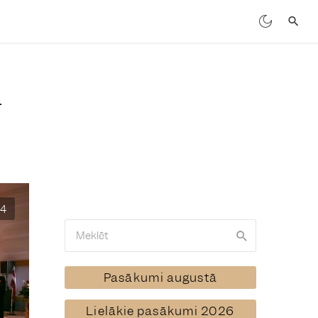
74
Pasākumi augustā
Lielākie pasākumi 2026