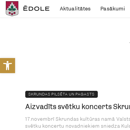
Aktualitātes
Pasākumi
Open toolbar
SKRUNDAS PILSĒTA UN PAGASTS
Aizvadīts svētku koncerts Skr
17.novembrī Skrundas kultūras namā Valst
svētku koncertu novadniekiem sniedza Kul