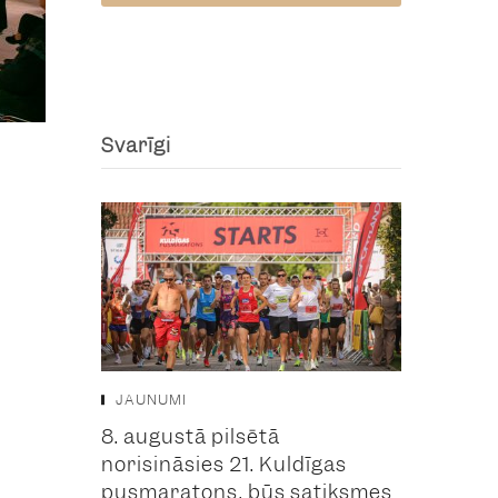
Svarīgi
JAUNUMI
8. augustā pilsētā
norisināsies 21. Kuldīgas
pusmaratons, būs satiksmes