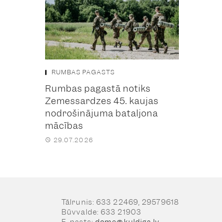
RUMBAS PAGASTS
Rumbas pagastā notiks
Zemessardzes 45. kaujas
nodrošinājuma bataljona
mācības
29.07.2026
Tālrunis: 633 22469, 29579618
Būvvalde: 633 21903
E-pasts:
dome@kuldiga.lv