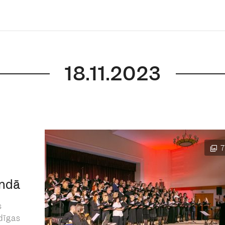
18.11.2023
undā
s
dīgas