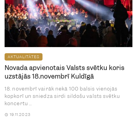
AKTUALITĀTES
Novada apvienotais Valsts svētku koris
uzstājās 18.novembrī Kuldīgā
18. novembrī vairāk nekā 100 balsis vienojās
kopkorī un sniedza sirdi sildošu valsts svētku
koncertu ...
19.11.2023