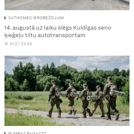
SATIKSMES IEROBEŽOJUMI
14. augustā uz laiku slēgs Kuldīgas seno
ķieģeļu tiltu autotransportam
31.07.2026
RUMBAS PAGASTS