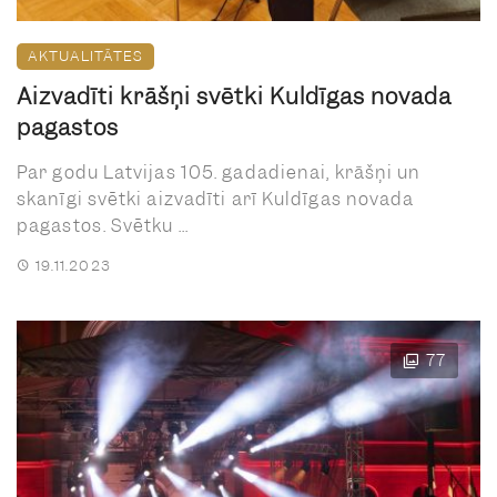
AKTUALITĀTES
Aizvadīti krāšņi svētki Kuldīgas novada
pagastos
Par godu Latvijas 105. gadadienai, krāšņi un
skanīgi svētki aizvadīti arī Kuldīgas novada
pagastos. Svētku ...
19.11.2023
77