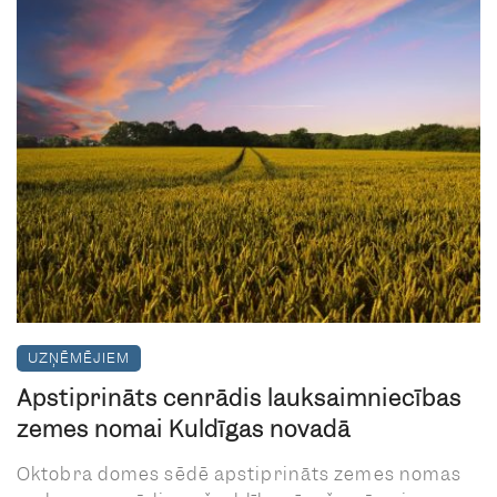
UZŅĒMĒJIEM
Apstiprināts cenrādis lauksaimniecības
zemes nomai Kuldīgas novadā
Oktobra domes sēdē apstiprināts zemes nomas