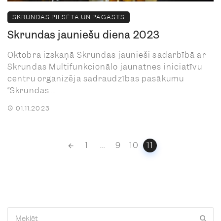
SKRUNDAS PILSĒTA UN PAGASTS
Skrundas jauniešu diena 2023
Oktobra izskaņā Skrundas jaunieši sadarbībā ar
Skrundas Multifunkcionālo jaunatnes iniciatīvu
centru organizēja sadraudzības pasākumu
“Skrundas ...
01.11.2023
Posts
1
...
9
10
11
navigation