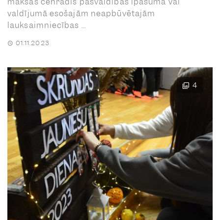
maksas cenrādis pašvaldības īpašumā vai
valdījumā esošajām neapbūvētajām
lauksaimniecības ...
01.11.2023
4