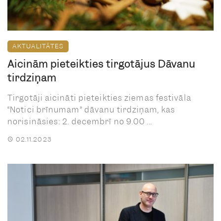
AKTUALITĀTES
Aicinām pieteikties tirgotājus Dāvanu
tirdziņam
Tirgotāji aicināti pieteikties ziemas festivāla
“Notici brīnumam” dāvanu tirdziņam, kas
norisināsies: 2. decembrī no 9.00 ...
02.11.2023