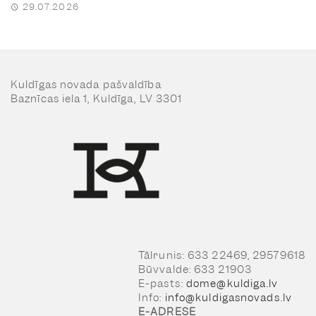
29.07.2026
Kuldīgas novada pašvaldība
Baznīcas iela 1, Kuldīga, LV 3301
Tālrunis: 633 22469, 29579618
Būvvalde: 633 21903
E-pasts:
dome@kuldiga.lv
Info:
info@kuldigasnovads.lv
E-ADRESE