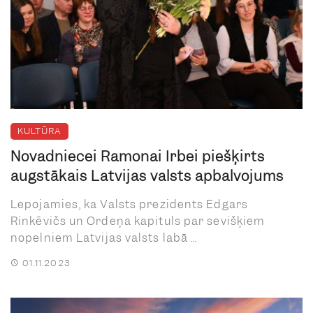
KULTŪRA
Novadniecei Ramonai Irbei piešķirts
augstākais Latvijas valsts apbalvojums
Lepojamies, ka Valsts prezidents Edgars
Rinkēvičs un Ordeņa kapituls par sevišķiem
nopelniem Latvijas valsts labā ...
01.11.2023