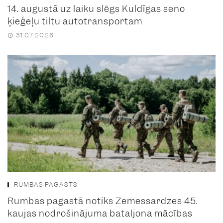
14. augustā uz laiku slēgs Kuldīgas seno
ķieģeļu tiltu autotransportam
31.07.2026
RUMBAS PAGASTS
Rumbas pagastā notiks Zemessardzes 45.
kaujas nodrošinājuma bataljona mācības