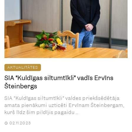
AKTUALITĀTES
SIA “Kuldīgas siltumtīkli” vadīs Ervīns
Šteinbergs
SIA “Kuldīgas siltumtīkli” valdes priekšsēdētāja
amata pienākumi uzticēti Ervīnam Šteinbergam,
kurš līdz šim pildījis pagaidu ...
02.11.2023