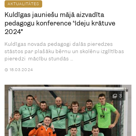
AKTUALITĀTES
Kuldīgas jauniešu mājā aizvadīta
pedagogu konference “Ideju krātuve
2024”
Kuldīgas novada pedagogi dalās pieredzes
stāstos par plašāku bērnu un skolēnu izglītības
pieredzi mācību stundās ...
18.03.2024
3