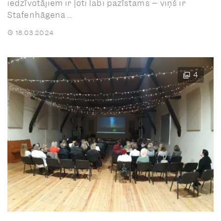
iedzīvotājiem ir ļoti labi pazīstams – viņš ir
Stafenhāgena ...
18.03.2024
4