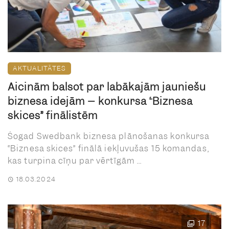
AKTUALITĀTES
Aicinām balsot par labākajām jauniešu
biznesa idejām – konkursa “Biznesa
skices” finālistēm
Šogad Swedbank biznesa plānošanas konkursa
“Biznesa skices” finālā iekļuvušas 15 komandas,
kas turpina cīņu par vērtīgām ...
18.03.2024
17