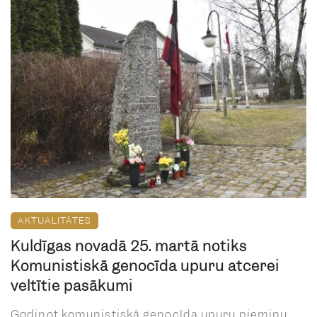
AKTUALITĀTES
Kuldīgas novadā 25. martā notiks
Komunistiskā genocīda upuru atcerei
veltītie pasākumi
Godinot komunistiskā genocīda upuru piemiņu,