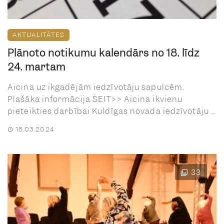
AKTUALITĀTES
Plānoto notikumu kalendārs no 18. līdz
24. martam
Aicina uz ikgadējām iedzīvotāju sapulcēm.
Plašāka informācija ŠEIT>> Aicina ikvienu
pieteikties darbībai Kuldīgas novada iedzīvotāju ...
18.03.2024
33