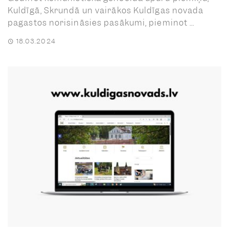
Kuldīgā, Skrundā un vairākos Kuldīgas novada
pagastos norisināsies pasākumi, pieminot ...
18.03.2024