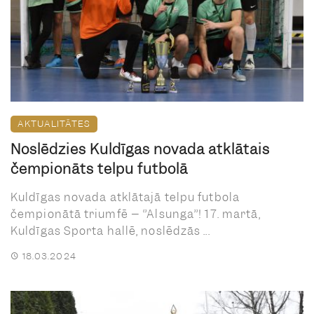
AKTUALITĀTES
Noslēdzies Kuldīgas novada atklātais
čempionāts telpu futbolā
Kuldīgas novada atklātajā telpu futbola
čempionātā triumfē – ‘’Alsunga’’! 17. martā,
Kuldīgas Sporta hallē, noslēdzās ...
18.03.2024