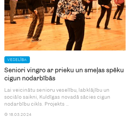
VESELĪBA
Seniori vingro ar prieku un smeļas spēku
cigun nodarbībās
Lai veicinātu senioru veselību, labklājību un
sociālo saikni, Kuldīgas novadā sācies cigun
nodarbību cikls. Projekts ...
18.03.2024