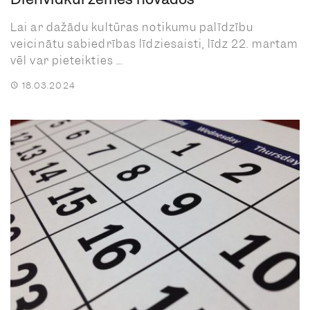
Lai ar dažādu kultūras notikumu palīdzību
veicinātu sabiedrības līdziesaisti, līdz 22. martam
vēl var pieteikties ...
18.03.2024