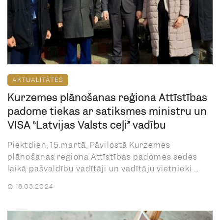
AKTUALITĀTES
Kurzemes plānošanas reģiona Attīstības
padome tiekas ar satiksmes ministru un
VISA “Latvijas Valsts ceļi” vadību
Piektdien, 15.martā, Pāvilostā Kurzemes
plānošanas reģiona Attīstības padomes sēdes
laikā pašvaldību vadītāji un vadītāju vietnieki ...
18.03.2024