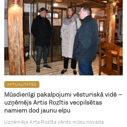
AKTUALITĀTES
Mūsdienīgi pakalpojumi vēsturiskā vidē –
uzņēmējs Artis Rozītis vecpilsētas
namiem dod jaunu elpu
Uzņēmēja Arta Rozīša vārds mūsu novada