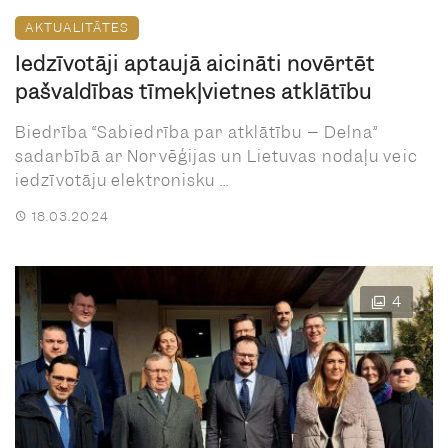
AKTUALITĀTES
Iedzīvotāji aptaujā aicināti novērtēt
pašvaldības tīmekļvietnes atklātību
Biedrība “Sabiedrība par atklātību – Delna”
sadarbībā ar Norvēģijas un Lietuvas nodaļu veic
iedzīvotāju elektronisku ...
18.03.2024
4