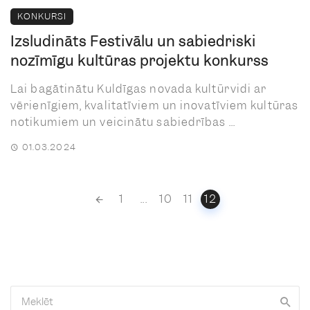
KONKURSI
Izsludināts Festivālu un sabiedriski
nozīmīgu kultūras projektu konkurss
Lai bagātinātu Kuldīgas novada kultūrvidi ar
vērienīgiem, kvalitatīviem un inovatīviem kultūras
notikumiem un veicinātu sabiedrības ...
01.03.2024
Posts
1
...
10
11
12
navigation