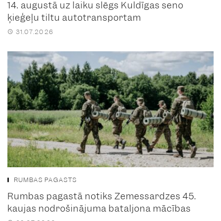
14. augustā uz laiku slēgs Kuldīgas seno
ķieģeļu tiltu autotransportam
31.07.2026
RUMBAS PAGASTS
Rumbas pagastā notiks Zemessardzes 45.
kaujas nodrošinājuma bataljona mācības