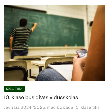
IZGLĪTĪBA
10. klase būs divās vidusskolās
Jaunajā 2024./2025. mācību gadā 10. klase tiks