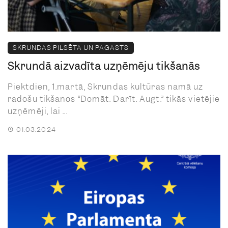
SKRUNDAS PILSĒTA UN PAGASTS
Skrundā aizvadīta uzņēmēju tikšanās
Piektdien, 1.martā, Skrundas kultūras namā uz
radošu tikšanos “Domāt. Darīt. Augt.” tikās vietējie
uzņēmēji, lai ...
01.03.2024