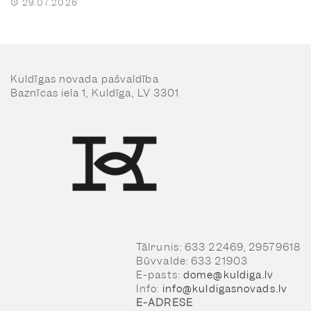
29.07.2026
Kuldīgas novada pašvaldība
Baznīcas iela 1, Kuldīga, LV 3301
Tālrunis: 633 22469, 29579618
Būvvalde: 633 21903
E-pasts:
dome@kuldiga.lv
Info:
info@kuldigasnovads.lv
E-ADRESE