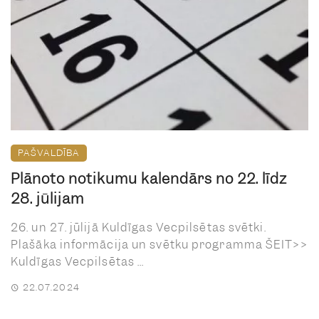
PAŠVALDĪBA
Plānoto notikumu kalendārs no 22. līdz
28. jūlijam
26. un 27. jūlijā Kuldīgas Vecpilsētas svētki.
Plašāka informācija un svētku programma ŠEIT>>
Kuldīgas Vecpilsētas ...
22.07.2024