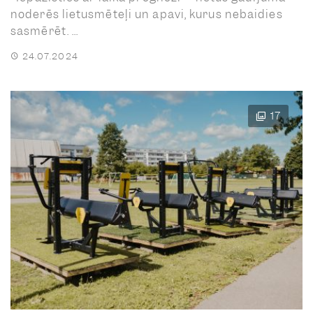
noderēs lietusmēteļi un apavi, kurus nebaidies
sasmērēt. ...
24.07.2024
17