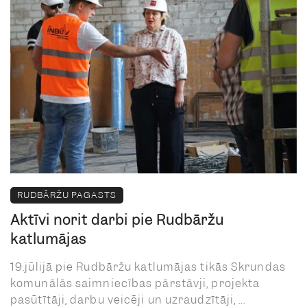
RUDBĀRŽU PAGASTS
Aktīvi norit darbi pie Rudbāržu
katlumājas
19.jūlijā pie Rudbāržu katlumājas tikās Skrundas
komunālās saimniecības pārstāvji, projekta
pasūtītāji, darbu veicēji un uzraudzītāji, ...