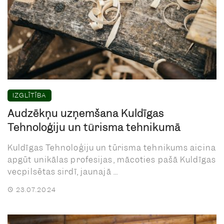
IZGLĪTĪBA
Audzēkņu uzņemšana Kuldīgas
Tehnoloģiju un tūrisma tehnikumā
Kuldīgas Tehnoloģiju un tūrisma tehnikums aicina
apgūt unikālas profesijas, mācoties pašā Kuldīgas
vecpilsētas sirdī, jaunajā ...
23.07.2024