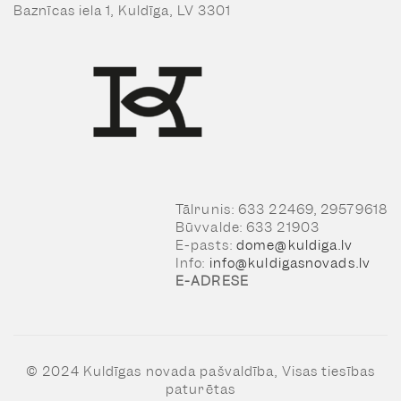
Baznīcas iela 1, Kuldīga, LV 3301
Tālrunis: 633 22469, 29579618
Būvvalde: 633 21903
E-pasts:
dome@kuldiga.lv
Info:
info@kuldigasnovads.lv
E-ADRESE
© 2024 Kuldīgas novada pašvaldība, Visas tiesības
paturētas