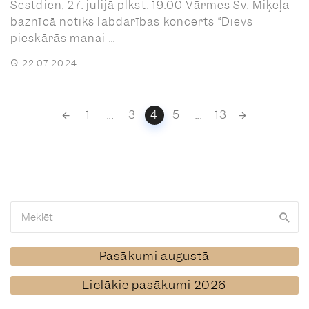
Sestdien, 27. jūlijā plkst. 19.00 Vārmes Sv. Miķeļa
baznīcā notiks labdarības koncerts “Dievs
pieskārās manai ...
22.07.2024
Posts
1
...
3
4
5
...
13
navigation
Pasākumi augustā
Lielākie pasākumi 2026