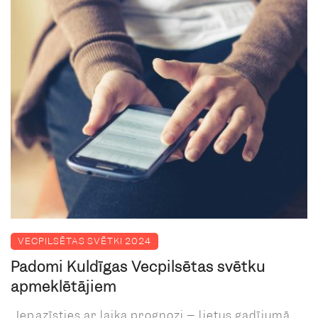
VECPILSĒTAS SVĒTKI 2024
Padomi Kuldīgas Vecpilsētas svētku
apmeklētājiem
Iepazīsties ar laika prognozi – lietus gadījumā