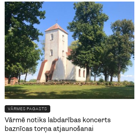
VĀRMES PAGASTS
Vārmē notiks labdarības koncerts
baznīcas torņa atjaunošanai