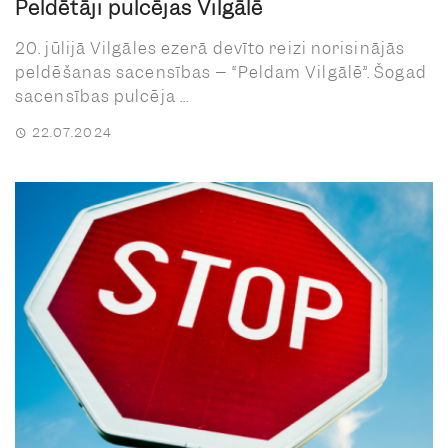
Peldētāji pulcējas Vilgālē
20. jūlijā Vilgāles ezerā devīto reizi norisinājās
peldēšanas sacensības – “Peldam Vilgālē”. Šogad
sacensības pulcēja ...
22.07.2024