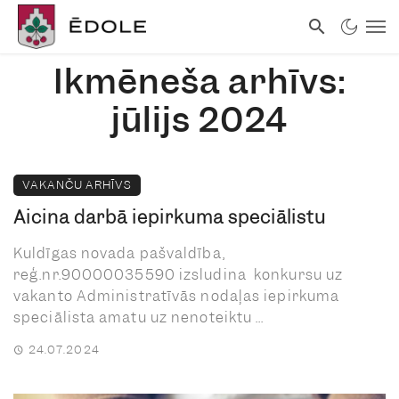
Ikmēneša arhīvs:
jūlijs 2024
VAKANČU ARHĪVS
Aicina darbā iepirkuma speciālistu
Kuldīgas novada pašvaldība,
reģ.nr.90000035590 izsludina konkursu uz
vakanto Administratīvās nodaļas iepirkuma
speciālista amatu uz nenoteiktu ...
24.07.2024