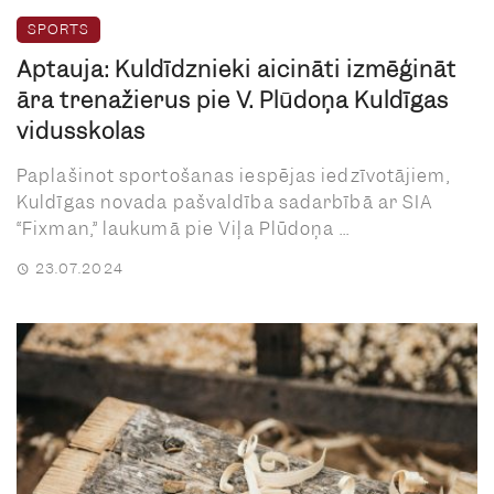
SPORTS
Aptauja: Kuldīdznieki aicināti izmēģināt
āra trenažierus pie V. Plūdoņa Kuldīgas
vidusskolas
Paplašinot sportošanas iespējas iedzīvotājiem,
Kuldīgas novada pašvaldība sadarbībā ar SIA
“Fixman,” laukumā pie Viļa Plūdoņa ...
23.07.2024