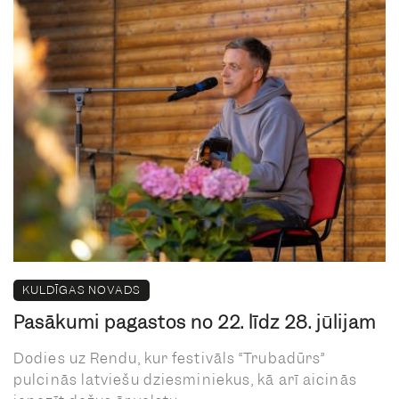
KULDĪGAS NOVADS
Pasākumi pagastos no 22. līdz 28. jūlijam
Dodies uz Rendu, kur festivāls “Trubadūrs”
pulcinās latviešu dziesminiekus, kā arī aicinās