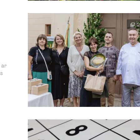
2
 ar
ts