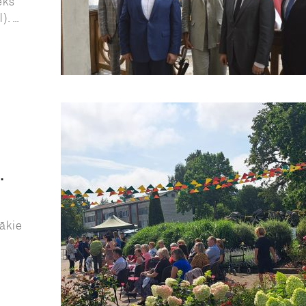
eks
 ...
.
lākie