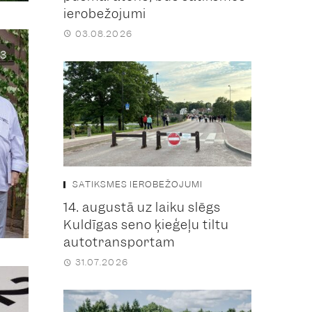
ierobežojumi
03.08.2026
3
SATIKSMES IEROBEŽOJUMI
14. augustā uz laiku slēgs
Kuldīgas seno ķieģeļu tiltu
autotransportam
31.07.2026