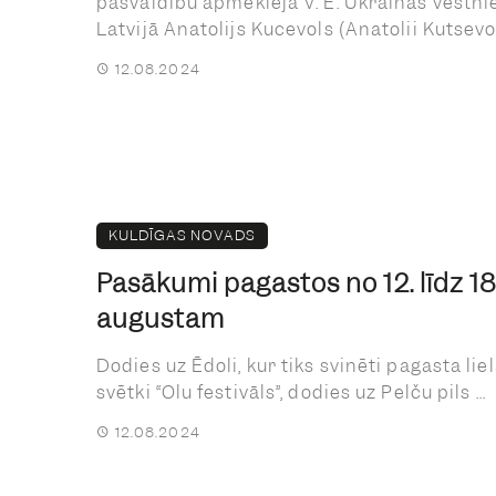
pašvaldību apmeklēja V. E. Ukrainas vēstni
Latvijā Anatolijs Kucevols (Anatolii Kutsevol).
12.08.2024
KULDĪGAS NOVADS
Pasākumi pagastos no 12. līdz 18
augustam
Dodies uz Ēdoli, kur tiks svinēti pagasta lie
svētki “Olu festivāls”, dodies uz Pelču pils ...
12.08.2024