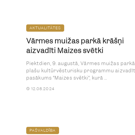
AKTUALITĀTES
Vārmes muižas parkā krāšņi
aizvadīti Maizes svētki
Piektdien, 9. augustā, Vārmes muižas parkā
plašu kultūrvēsturisku programmu aizvadī
pasākums “Maizes svētki”, kurā ...
12.08.2024
PAŠVALDĪBA