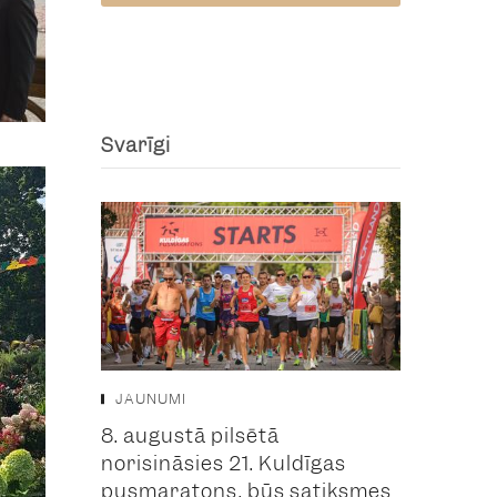
Svarīgi
JAUNUMI
8. augustā pilsētā
norisināsies 21. Kuldīgas
pusmaratons, būs satiksmes