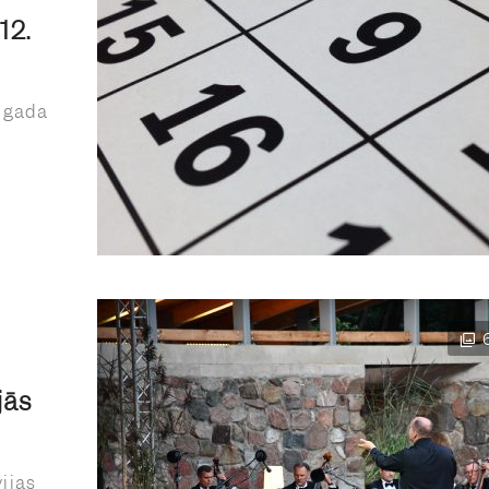
12.
– gada
jās
ijas