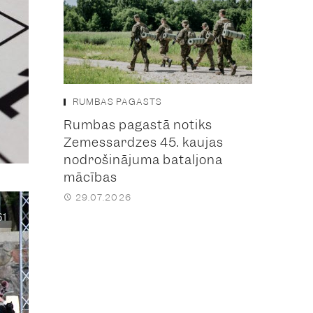
RUMBAS PAGASTS
Rumbas pagastā notiks
Zemessardzes 45. kaujas
nodrošinājuma bataljona
mācības
29.07.2026
61