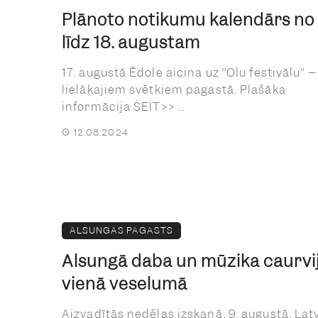
Plānoto notikumu kalendārs no 
līdz 18. augustam
17. augustā Ēdole aicina uz ‘’Olu festivālu’’ 
lielākajiem svētkiem pagastā. Plašāka
informācija ŠEIT>> ...
12.08.2024
ALSUNGAS PAGASTS
Alsungā daba un mūzika caurvi
vienā veselumā
Aizvadītās nedēļas izskaņā, 9. augustā, Latv