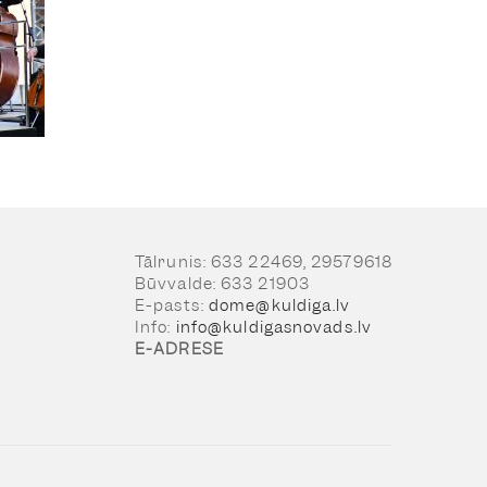
Tālrunis: 633 22469, 29579618
Būvvalde: 633 21903
E-pasts:
dome@kuldiga.lv
Info:
info@kuldigasnovads.lv
E-ADRESE