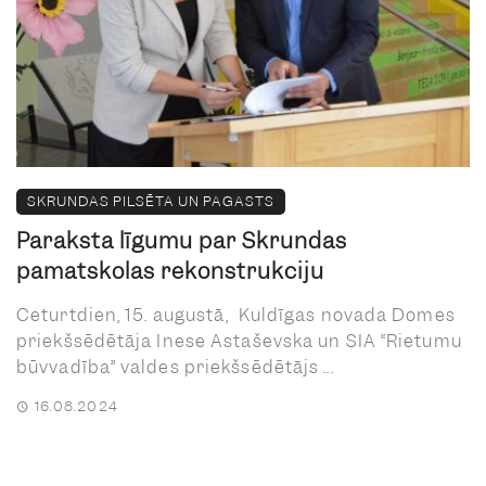
SKRUNDAS PILSĒTA UN PAGASTS
Paraksta līgumu par Skrundas
pamatskolas rekonstrukciju
Ceturtdien, 15. augustā, Kuldīgas novada Domes
priekšsēdētāja Inese Astaševska un SIA “Rietumu
būvvadība” valdes priekšsēdētājs ...
16.08.2024