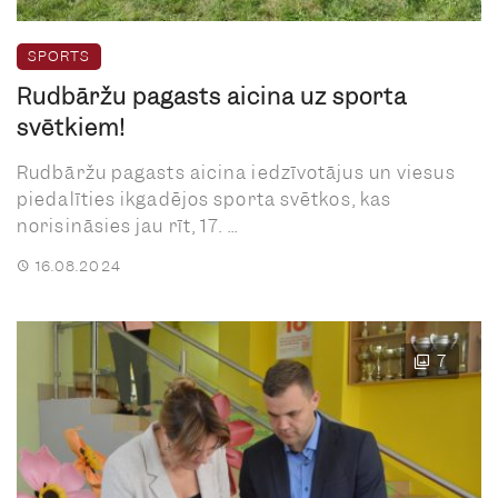
SPORTS
Rudbāržu pagasts aicina uz sporta
svētkiem!
Rudbāržu pagasts aicina iedzīvotājus un viesus
piedalīties ikgadējos sporta svētkos, kas
norisināsies jau rīt, 17. ...
16.08.2024
7