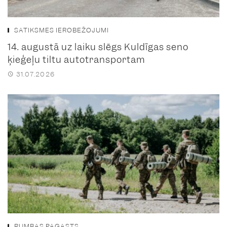
SATIKSMES IEROBEŽOJUMI
14. augustā uz laiku slēgs Kuldīgas seno
ķieģeļu tiltu autotransportam
31.07.2026
RUMBAS PAGASTS