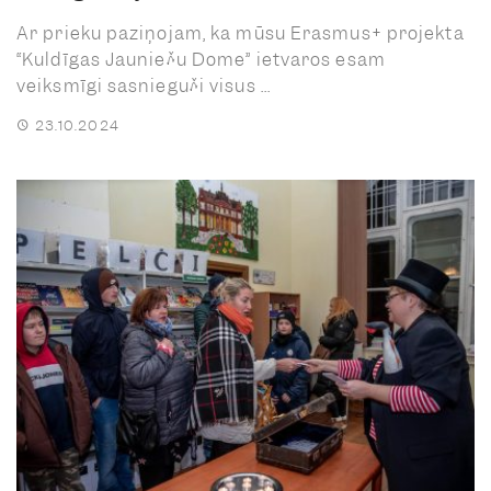
Ar prieku paziņojam, ka mūsu Erasmus+ projekta
“Kuldīgas Jauniešu Dome” ietvaros esam
veiksmīgi sasnieguši visus ...
23.10.2024