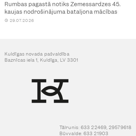
Rumbas pagastā notiks Zemessardzes 45.
kaujas nodrošinājuma bataljona mācības
29.07.2026
Kuldīgas novada pašvaldība
Baznīcas iela 1, Kuldīga, LV 3301
Tālrunis: 633 22469, 29579618
Būvvalde: 633 21903