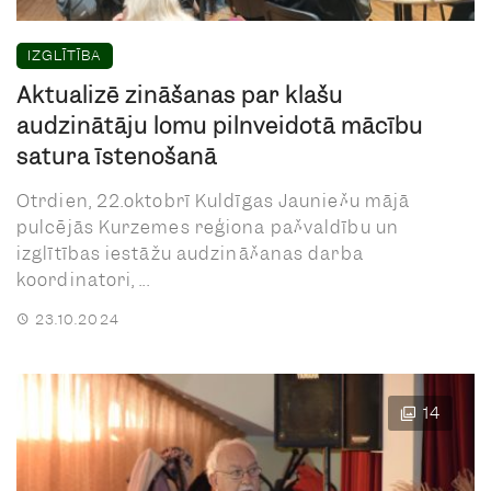
IZGLĪTĪBA
Aktualizē zināšanas par klašu
audzinātāju lomu pilnveidotā mācību
satura īstenošanā
Otrdien, 22.oktobrī Kuldīgas Jauniešu mājā
pulcējās Kurzemes reģiona pašvaldību un
izglītības iestāžu audzināšanas darba
koordinatori, ...
23.10.2024
14