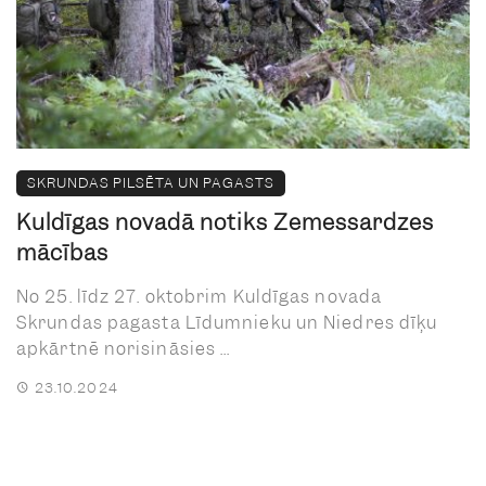
SKRUNDAS PILSĒTA UN PAGASTS
Kuldīgas novadā notiks Zemessardzes
mācības
No 25. līdz 27. oktobrim Kuldīgas novada
Skrundas pagasta Līdumnieku un Niedres dīķu
apkārtnē norisināsies ...
23.10.2024