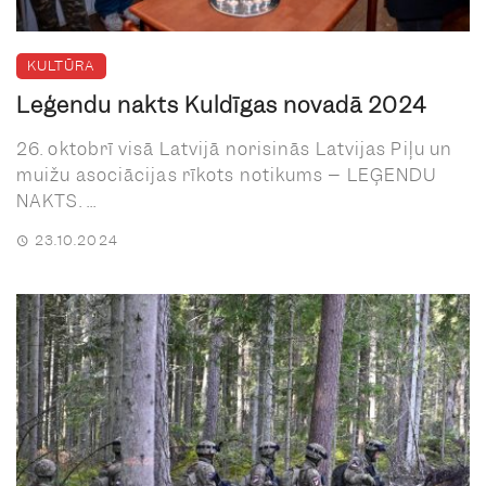
KULTŪRA
Leģendu nakts Kuldīgas novadā 2024
26. oktobrī visā Latvijā norisinās Latvijas Piļu un
muižu asociācijas rīkots notikums – LEĢENDU
NAKTS. ...
23.10.2024