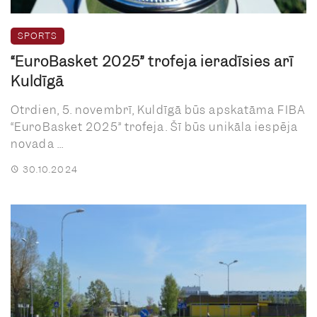
SPORTS
“EuroBasket 2025” trofeja ieradīsies arī
Kuldīgā
Otrdien, 5. novembrī, Kuldīgā būs apskatāma FIBA
“EuroBasket 2025” trofeja. Šī būs unikāla iespēja
novada ...
30.10.2024