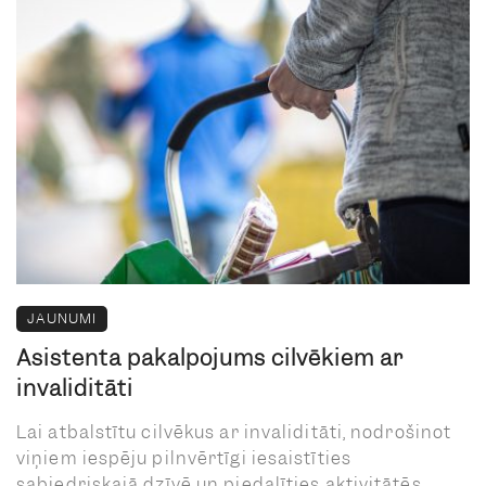
JAUNUMI
Asistenta pakalpojums cilvēkiem ar
invaliditāti
Lai atbalstītu cilvēkus ar invaliditāti, nodrošinot
viņiem iespēju pilnvērtīgi iesaistīties
sabiedriskajā dzīvē un piedalīties aktivitātēs