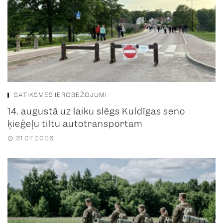
SATIKSMES IEROBEŽOJUMI
14. augustā uz laiku slēgs Kuldīgas seno
ķieģeļu tiltu autotransportam
31.07.2026