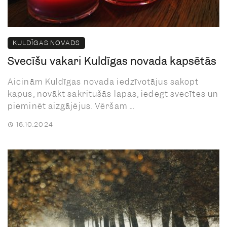
KULDĪGAS NOVADS
Svecīšu vakari Kuldīgas novada kapsētās
Aicinām Kuldīgas novada iedzīvotājus sakopt
kapus, novākt sakritušās lapas, iedegt svecītes un
pieminēt aizgājējus. Vēršam ...
16.10.2024