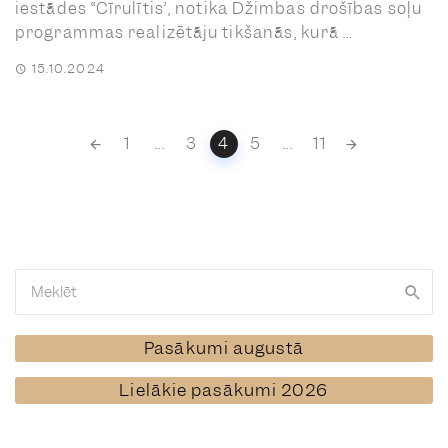
iestādes “Cīrulītis”, notika Džimbas drošības soļu
programmas realizētāju tikšanās, kurā ...
15.10.2024
Posts
1
...
3
4
5
...
11
navigation
Pasākumi augustā
Lielākie pasākumi 2026