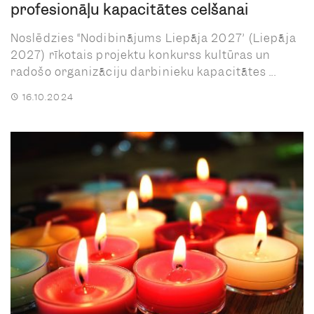
profesionāļu kapacitātes celšanai
Noslēdzies “Nodibinājums Liepāja 2027” (Liepāja
2027) rīkotais projektu konkurss kultūras un
radošo organizāciju darbinieku kapacitātes ...
16.10.2024