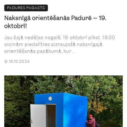
PADURES PAGASTS
Naksnīgā orientēšanās Padurē – 19.
oktobrī!
Jau šajā nedēļas nogalē, 19. oktobrī plkst. 19.00
aicinām piedalīties aizraujošā naksnīgajā
orientēšanās pasākumā, kur ...
16.10.2024