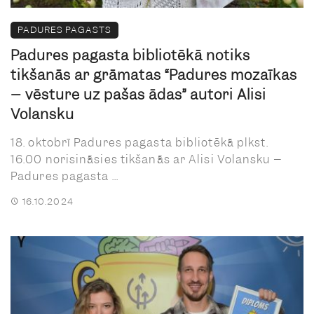
PADURES PAGASTS
Padures pagasta bibliotēkā notiks
tikšanās ar grāmatas “Padures mozaīkas
– vēsture uz pašas ādas” autori Alisi
Volansku
18. oktobrī Padures pagasta bibliotēkā plkst.
16.00 norisināsies tikšanās ar Alisi Volansku –
Padures pagasta ...
16.10.2024