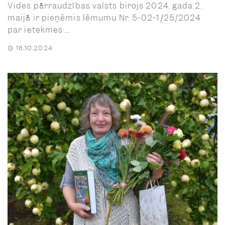
Vides pārraudzības valsts birojs 2024. gada 2.
maijā ir pieņēmis lēmumu Nr. 5-02-1/25/2024
par ietekmes ...
16.10.2024