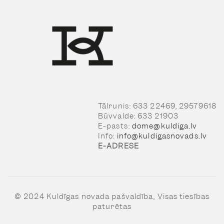
Tālrunis: 633 22469, 29579618
Būvvalde: 633 21903
E-pasts:
dome@kuldiga.lv
Info:
info@kuldigasnovads.lv
E-ADRESE
© 2024 Kuldīgas novada pašvaldība, Visas tiesības
paturētas