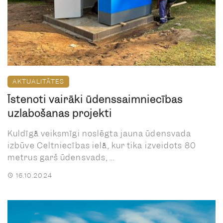
AKTUALITĀTES
Īstenoti vairāki ūdenssaimniecības
uzlabošanas projekti
Kuldīgā veiksmīgi noslēgta jauna ūdensvada
izbūve Celtniecības ielā, kur tika izveidots 80
metrus garš ūdensvads, ...
16.10.2024