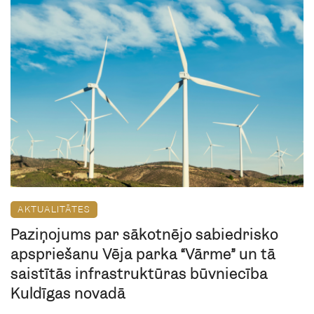
AKTUALITĀTES
Paziņojums par sākotnējo sabiedrisko
apspriešanu Vēja parka “Vārme” un tā
saistītās infrastruktūras būvniecība
Kuldīgas novadā