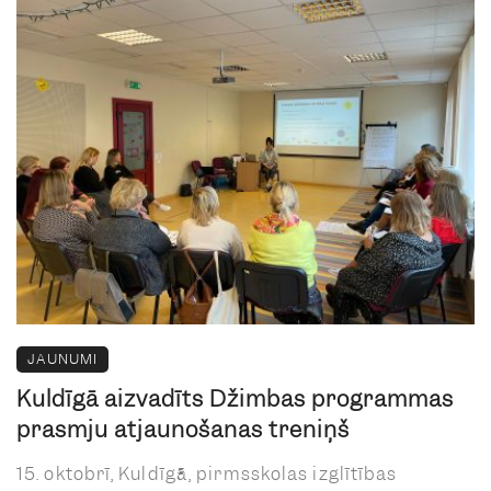
JAUNUMI
Kuldīgā aizvadīts Džimbas programmas
prasmju atjaunošanas treniņš
15. oktobrī, Kuldīgā, pirmsskolas izglītības