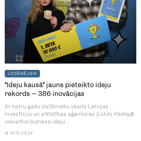
UZŅĒMĒJIEM
“Ideju kausā” jauns pieteikto ideju
rekords – 386 inovācijas
Ar katru gadu dalībnieku skaits Latvijas
Investīciju un attīstības aģentūras (LIAA) rīkotajā
inovatīvo biznesa ideju ...
16.10.2024