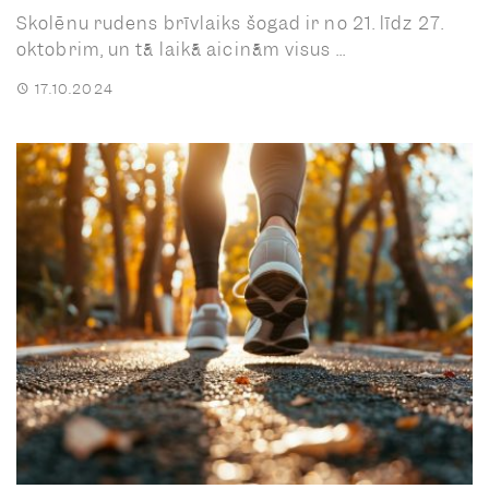
Skolēnu rudens brīvlaiks šogad ir no 21. līdz 27.
oktobrim, un tā laikā aicinām visus ...
17.10.2024