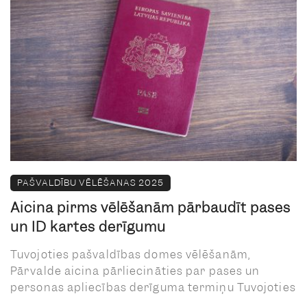
PAŠVALDĪBU VĒLĒŠANAS 2025
Aicina pirms vēlēšanām pārbaudīt pases
un ID kartes derīgumu
Tuvojoties pašvaldības domes vēlēšanām,
Pārvalde aicina pārliecināties par pases un
personas apliecības derīguma termiņu Tuvojoties
...