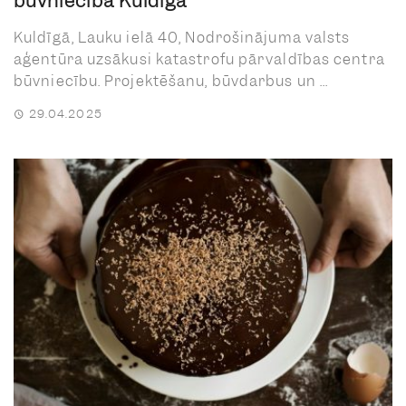
būvniecība Kuldīgā
Kuldīgā, Lauku ielā 40, Nodrošinājuma valsts
aģentūra uzsākusi katastrofu pārvaldības centra
būvniecību. Projektēšanu, būvdarbus un ...
29.04.2025