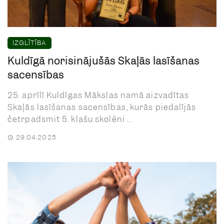
IZGLĪTĪBA
Kuldīgā norisinājušās Skaļās lasīšanas
sacensības
25. aprīlī Kuldīgas Mākslas namā aizvadītas
Skaļās lasīšanas sacensības, kurās piedalījās
četrpadsmit 5. klašu skolēni ...
29.04.2025