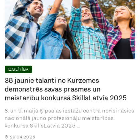
IZGLĪTĪBA
38 jaunie talanti no Kurzemes
demonstrēs savas prasmes un
meistarību konkursā SkillsLatvia 2025
8. un 9. maijā Ķīpsalas izstāžu centrā norisināsies
nacionālā jauno profesionāļu meistarības
konkursa SkillsLatvia 2025 ...
29.04.2025