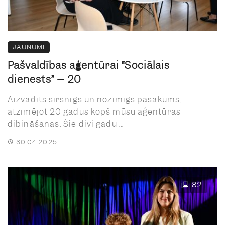
JAUNUMI
Pašvaldības aģentūrai “Sociālais
dienests” – 20
Aizvadīts sirsnīgs un nozīmīgs pasākums,
atzīmējot 20 gadus kopš mūsu aģentūras
dibināšanas. Šie divi gadu ...
30.04.2025
82