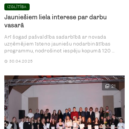
IZGLĪTĪBA
Jauniešiem liela interese par darbu
vasarā
Arī šogad pašvaldība sadarbībā ar novada
uzņēmējiem īsteno jauniešu nodarbinātības
programmu, nodrošinot iespēju kopumā 120 ...
30.04.2025
21