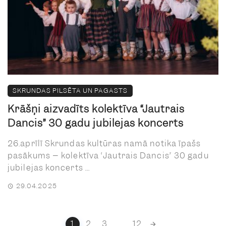
SKRUNDAS PILSĒTA UN PAGASTS
Krāšņi aizvadīts kolektīva “Jautrais
Dancis” 30 gadu jubilejas koncerts
26.aprīlī Skrundas kultūras namā notika īpašs
pasākums – kolektīva “Jautrais Dancis” 30 gadu
jubilejas koncerts ...
29.04.2025
Posts
1
2
3
...
12