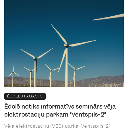
ĒDOLES PAGASTS
Ēdolē notiks informatīvs seminārs vēja
elektrostaciju parkam “Ventspils-2”
Vēja elektrostaciju (VES) parka “Ventspils-2”