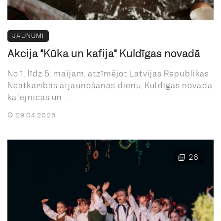
JAUNUMI
Akcija ”Kūka un kafija” Kuldīgas novadā
No 1. līdz 5. maijam, atzīmējot Latvijas Republikas
Neatkarības atjaunošanas dienu, Kuldīgas novada
kafejnīcas un ...
29.04.2025
26