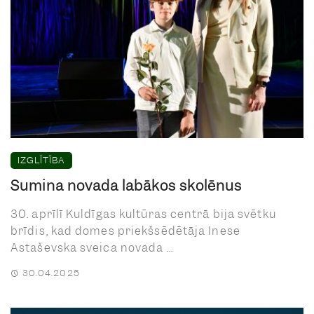
IZGLĪTĪBA
Sumina novada labākos skolēnus
30. aprīlī Kuldīgas kultūras centrā bija svētku
brīdis, kad domes priekšsēdētāja Inese
Astaševska sveica novada ...
30.04.2025