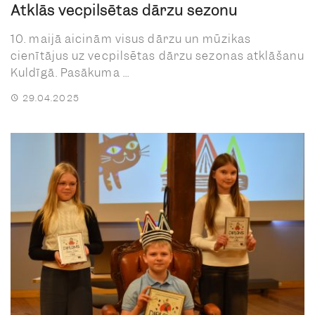
Atklās vecpilsētas dārzu sezonu
10. maijā aicinām visus dārzu un mūzikas
cienītājus uz vecpilsētas dārzu sezonas atklāšanu
Kuldīgā. Pasākuma ...
29.04.2025