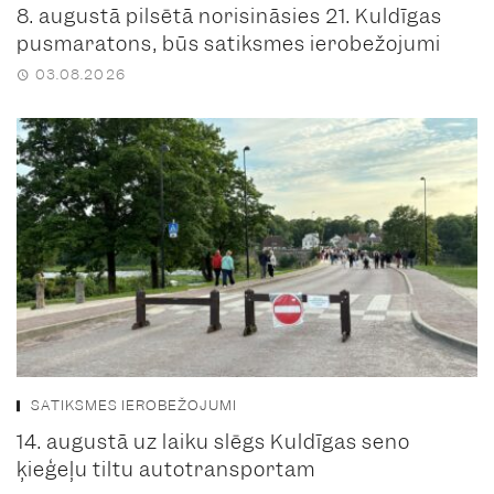
8. augustā pilsētā norisināsies 21. Kuldīgas
pusmaratons, būs satiksmes ierobežojumi
03.08.2026
SATIKSMES IEROBEŽOJUMI
14. augustā uz laiku slēgs Kuldīgas seno
ķieģeļu tiltu autotransportam