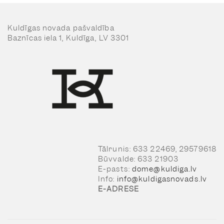
Kuldīgas novada pašvaldība
Baznīcas iela 1, Kuldīga, LV 3301
Tālrunis: 633 22469, 29579618
Būvvalde: 633 21903
E-pasts:
dome@kuldiga.lv
Info:
info@kuldigasnovads.lv
E-ADRESE