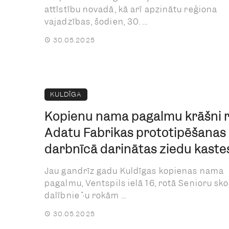
attīstību novadā, kā arī apzinātu reģiona
vajadzības, šodien, 30. ...
30.05.2025
KULDĪGA
Kopienu nama pagalmu krāšni 
Adatu Fabrikas prototipēšanas
darbnīcā darinātas ziedu kaste
Jau gandrīz gadu Kuldīgas kopienas nama
pagalmu, Ventspils ielā 16, rotā Senioru sko
dalībnieču rokām ...
30.05.2025