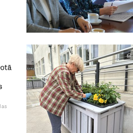
rotā
s
las