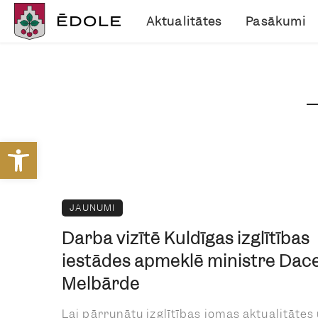
Aktualitātes
Pasākumi
Open toolbar
JAUNUMI
Darba vizītē Kuldīgas izglītības
iestādes apmeklē ministre Dac
Melbārde
Lai pārrunātu izglītības jomas aktualitātes