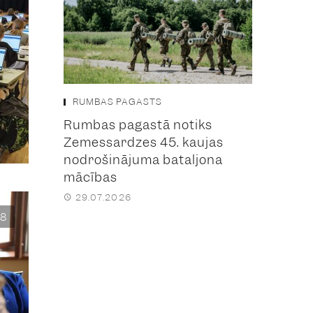
RUMBAS PAGASTS
Rumbas pagastā notiks
Zemessardzes 45. kaujas
nodrošinājuma bataljona
mācības
29.07.2026
8