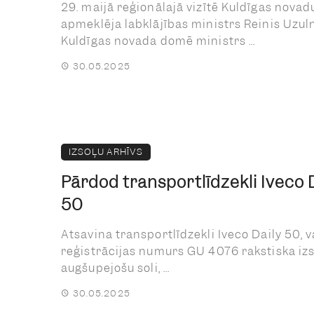
29. maijā reģionālajā vizītē Kuldīgas novad
apmeklēja labklājības ministrs Reinis Uzuln
Kuldīgas novada domē ministrs ...
30.05.2025
IZSOĻU ARHĪVS
Pārdod transportlīdzekli Iveco 
50
Atsavina transportlīdzekli Iveco Daily 50, v
reģistrācijas numurs GU 4076 rakstiska izs
augšupejošu soli, ...
30.05.2025