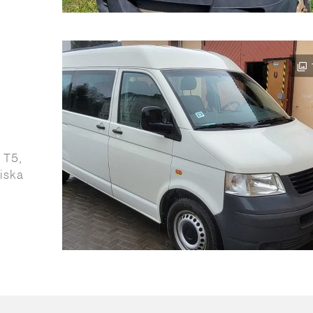
 T5,
iska