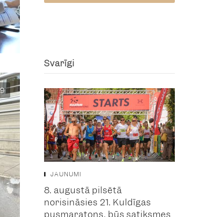
Svarīgi
9
JAUNUMI
8. augustā pilsētā
norisināsies 21. Kuldīgas
pusmaratons, būs satiksmes