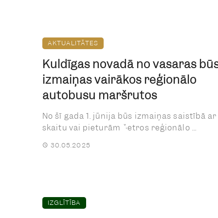
AKTUALITĀTES
Kuldīgas novadā no vasaras bū
izmaiņas vairākos reģionālo
autobusu maršrutos
No šī gada 1. jūnija būs izmaiņas saistībā ar
skaitu vai pieturām četros reģionālo ...
30.05.2025
IZGLĪTĪBA