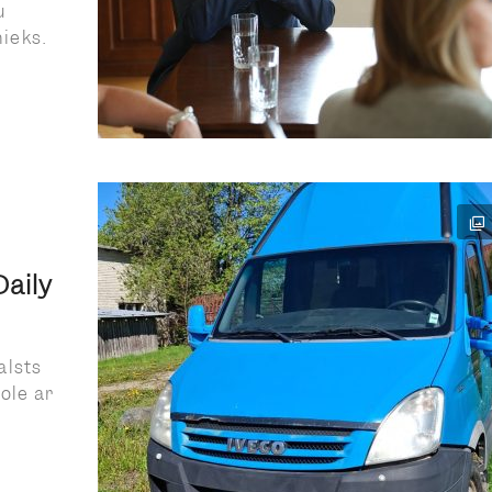
u
ieks.
Daily
alsts
ole ar