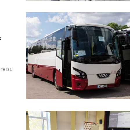
s
 reisu