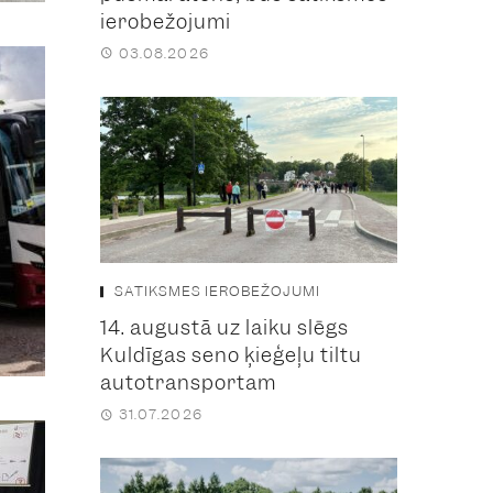
ierobežojumi
03.08.2026
SATIKSMES IEROBEŽOJUMI
14. augustā uz laiku slēgs
Kuldīgas seno ķieģeļu tiltu
autotransportam
31.07.2026