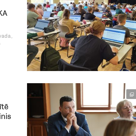
IKA
vada,
n
ītē
inis