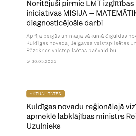
Noritējuši pirmie LMT izglītības
iniciatīvas MISIJA – MATEMĀT
diagnosticējošie darbi
Aprīļa beigās un maija sākumā Siguldas no
Kuldīgas novada, Jelgavas valstspilsētas u
Rēzeknes valstspilsētas pašvaldību ...
30.05.2025
AKTUALITĀTES
Kuldīgas novadu reģionālajā viz
apmeklē labklājības ministrs Re
Uzulnieks