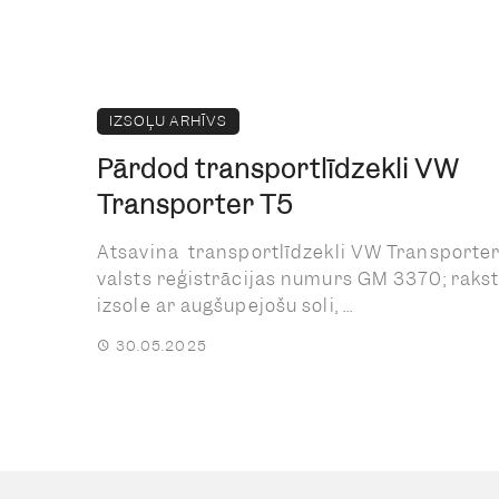
IZSOĻU ARHĪVS
Pārdod transportlīdzekli VW
Transporter T5
Atsavina transportlīdzekli VW Transporter
valsts reģistrācijas numurs GM 3370; rakst
izsole ar augšupejošu soli, ...
30.05.2025