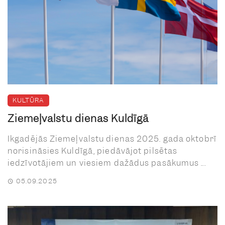
KULTŪRA
Ziemeļvalstu dienas Kuldīgā
Ikgadējās Ziemeļvalstu dienas 2025. gada oktobrī
norisināsies Kuldīgā, piedāvājot pilsētas
iedzīvotājiem un viesiem dažādus pasākumus ...
05.09.2025