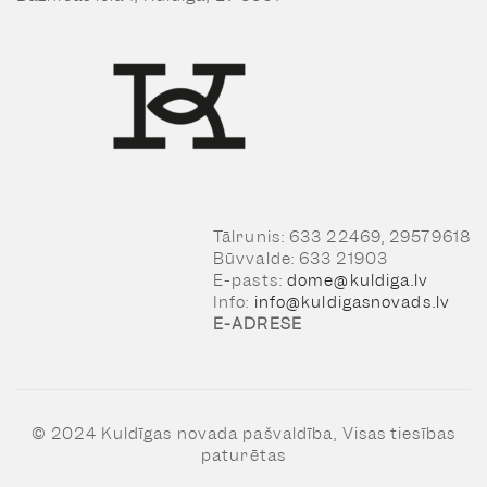
Tālrunis: 633 22469, 29579618
Būvvalde: 633 21903
E-pasts:
dome@kuldiga.lv
Info:
info@kuldigasnovads.lv
E-ADRESE
© 2024 Kuldīgas novada pašvaldība, Visas tiesības
paturētas