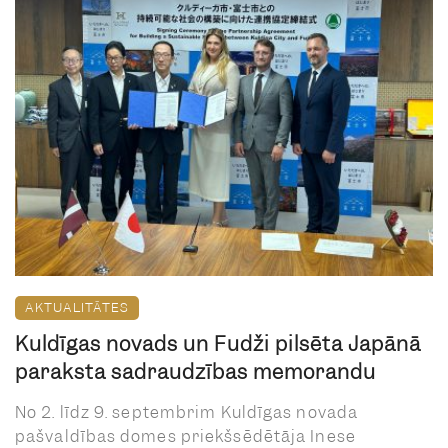
AKTUALITĀTES
Kuldīgas novads un Fudži pilsēta Japānā
paraksta sadraudzības memorandu
No 2. līdz 9. septembrim Kuldīgas novada
pašvaldības domes priekšsēdētāja Inese