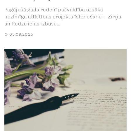
Pagājušā gada rudenī pašvaldība uzsāka
nozīmīga attīstības projekta īstenošanu – Zirņu
un Rudzu ielas izbūvi. ...
05.09.2025