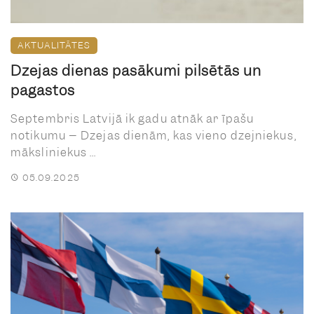
AKTUALITĀTES
Dzejas dienas pasākumi pilsētās un
pagastos
Septembris Latvijā ik gadu atnāk ar īpašu
notikumu – Dzejas dienām, kas vieno dzejniekus,
māksliniekus ...
05.09.2025