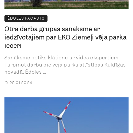
ĒDOLES PAGASTS
Otrā darba grupas sanāksme ar
iedzīvotājiem par EKO Ziemeļi vēja parka
ieceri
Sanāksme notiks klātienē ar vides ekspertiem.
Turpinot darbu pie vēja parka attīstības Kuldīgas
novadā, Ēdoles ...
25.01.2024