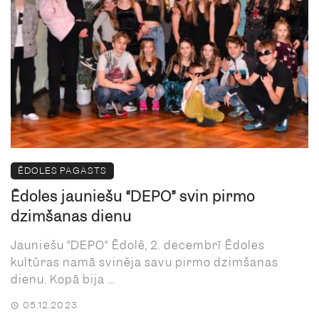
ĒDOLES PAGASTS
Ēdoles jauniešu “DEPO” svin pirmo
dzimšanas dienu
Jauniešu “DEPO” Ēdolē, 2. decembrī Ēdoles
kultūras namā svinēja savu pirmo dzimšanas
dienu. Kopā bija ...
05.12.2023