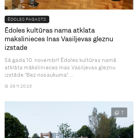
ĒDOLES PAGASTS
Ēdoles kultūras namā atklāta
mākslinieces Inas Vasiljevas gleznu
izstāde
Šā gada 10. novembrī Ēdoles kultūras namā
atklāta mākslinieces Inas Vasiljevas gleznu
izstāde “Bez nosaukuma”. ...
29.11.2023
7