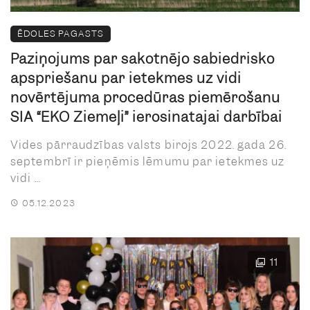
ĒDOLES PAGASTS
Paziņojums par sākotnējo sabiedrisko
apspriešanu par ietekmes uz vidi
novērtējuma procedūras piemērošanu
SIA “EKO Ziemeļi” ierosinātajai darbībai
Vides pārraudzības valsts birojs 2022. gada 26.
septembrī ir pieņēmis lēmumu par ietekmes uz
vidi ...
05.12.2023
11