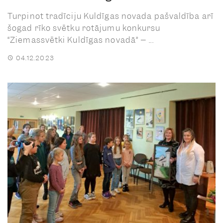
Turpinot tradīciju Kuldīgas novada pašvaldība arī
šogad rīko svētku rotājumu konkursu
“Ziemassvētki Kuldīgas novadā” – ...
04.12.2023