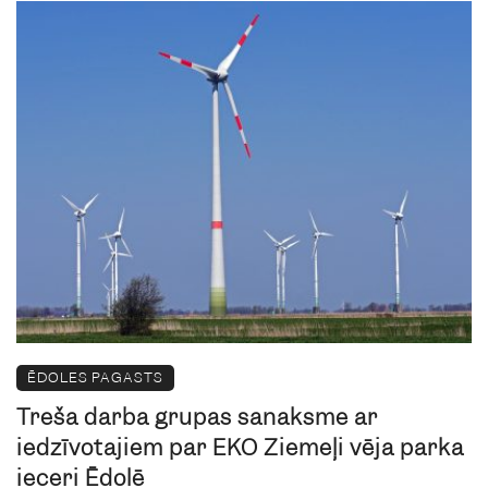
ĒDOLES PAGASTS
Trešā darba grupas sanāksme ar
iedzīvotājiem par EKO Ziemeļi vēja parka
ieceri Ēdolē