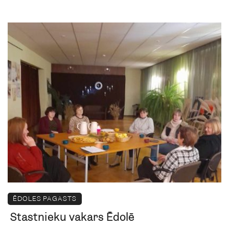
ĒDOLES PAGASTS
Stāstnieku vakars Ēdolē