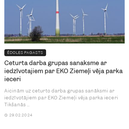
ĒDOLES PAGASTS
Ceturtā darba grupas sanāksme ar
iedzīvotājiem par EKO Ziemeļi vēja parka
ieceri
Aicinām uz ceturto darba grupas sanāksmi ar
iedzīvotājiem par EKO Ziemeļi vēja parka ieceri
Tikšanās ...
29.02.2024