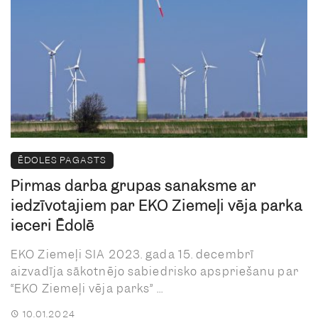
ĒDOLES PAGASTS
Pirmās darba grupas sanāksme ar
iedzīvotājiem par EKO Ziemeļi vēja parka
ieceri Ēdolē
EKO Ziemeļi SIA 2023. gada 15. decembrī
aizvadīja sākotnējo sabiedrisko apspriešanu par
“EKO Ziemeļi vēja parks” ...
10.01.2024