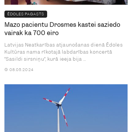
ĒDOLES PAGASTS
Mazo pacientu Drosmes kastei saziedo
vairāk kā 700 eiro
Latvijas Neatkarības atjaunošanas dienā Ēdoles
Kultūras nama rīkotajā labdarības koncertā
“Sasildi sirsniņu”, kurā ieeja bija ...
08.05.2024