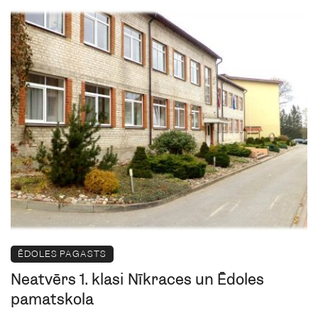
ĒDOLES PAGASTS
Neatvērs 1. klasi Nīkrāces un Ēdoles
pamatskolā