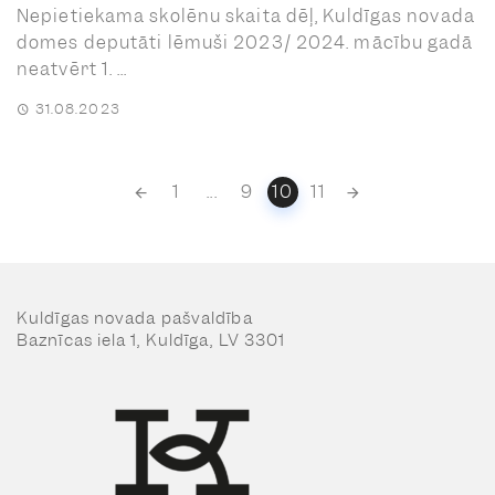
Nepietiekama skolēnu skaita dēļ, Kuldīgas novada
domes deputāti lēmuši 2023/ 2024. mācību gadā
neatvērt 1. ...
31.08.2023
Posts
1
...
9
10
11
navigation
Kuldīgas novada pašvaldība
Baznīcas iela 1, Kuldīga, LV 3301