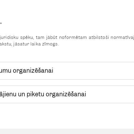
*
u juridisku spēku, tam jābūt noformētam atbilstoši normatī
kstu, jāsatur laika zīmogs.
kumu organizēšanai
jienu un piketu organizēšanai