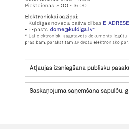
Piektdienās: 8.00 - 16.00.
Elektroniskai saziņai:
- Kuldīgas novada pašvaldības
E-ADRESE
- E-pasts:
dome@kuldiga.lv
*
* Lai elektroniski sagatavots dokuments iegūt
prasībām, parakstītam ar drošu elektronisko para
Atļaujas izsniegšana publisku pasā
Saskaņojuma saņemšana sapulču, gā