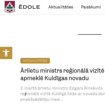
Aktualitātes
Pasākumi
Open toolbar
AKTUALITĀTES
Ārlietu ministrs reģionālā vizītē
apmeklē Kuldīgas novadu
2. martā ārlietu ministrs Edgars Rinkēvičs
reģionālā vizītē Kuldīgā tikās ar novada d
priekšsēdētāju Inesi ...