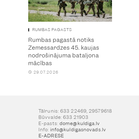
RUMBAS PAGASTS
Rumbas pagastā notiks
Zemessardzes 45. kaujas
nodrošinājuma bataljona
mācības
29.07.2026
Tālrunis: 633 22469, 29579618
Būvvalde: 633 21903
E-pasts:
dome@kuldiga.lv
Info:
info@kuldigasnovads.lv
E-ADRESE