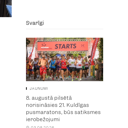
Svarīgi
JAUNUMI
8. augustā pilsētā
norisināsies 21. Kuldīgas
pusmaratons, būs satiksmes
ierobežojumi
03.08.2026