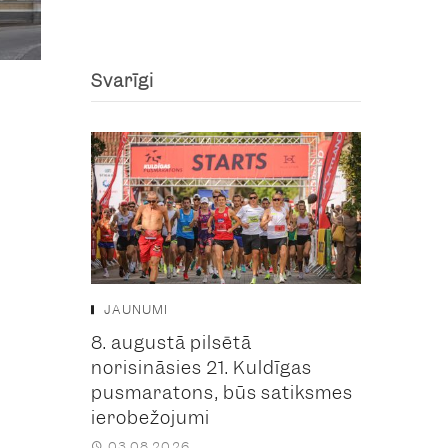
Svarīgi
JAUNUMI
8. augustā pilsētā
norisināsies 21. Kuldīgas
pusmaratons, būs satiksmes
ierobežojumi
03.08.2026