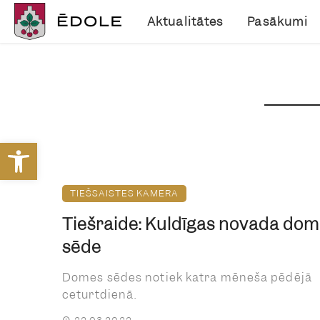
Aktualitātes
Pasākumi
Open toolbar
TIEŠSAISTES KAMERA
Tiešraide: Kuldīgas novada do
sēde
Domes sēdes notiek katra mēneša pēdējā
ceturtdienā.