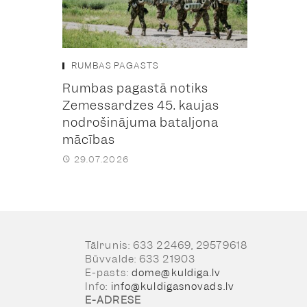
RUMBAS PAGASTS
Rumbas pagastā notiks
Zemessardzes 45. kaujas
nodrošinājuma bataljona
mācības
29.07.2026
Tālrunis: 633 22469, 29579618
Būvvalde: 633 21903
E-pasts:
dome@kuldiga.lv
Info:
info@kuldigasnovads.lv
E-ADRESE