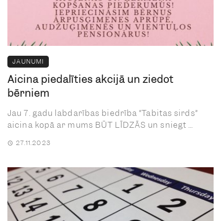
JAUNUMI
Aicina piedalīties akcijā un ziedot
bērniem
Jau 7. gadu labdarības biedrība “Tabitas sirds”
aicina kopā ar mums BŪT LĪDZĀS un sniegt ...
27.11.2023