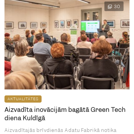
30
AKTUALITĀTES
Aizvadīta inovācijām bagātā Green Tech
diena Kuldīgā
Aizvadītajās brīvdienās Adatu Fabrikā notika