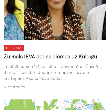
KULTŪRA
Žurnāls IEVA dodas ciemos uz Kuldīgu
Lielākā nacionālā žurnālu izdevniecība “Žurnāls
Santa”, šoruden dodas ciemos pie saviem
lasītājiem. Akcija “Ieva dodas ...
27.11.2023