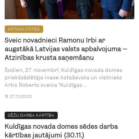
AKTUALITĀTES
Sveic novadnieci Ramonu Irbi ar
augstākā Latvijas valsts apbalvojuma –
Atzinības krusta saņemšanu
Šodien, 27. novembrī, Kuldīgas novada domes
priekšsēdētāja Inese Astaševska un vietnieks
Artis Roberts sveica “Kuldīgas ...
27.11.2023
SĒŽU DARBA KĀRTĪBA
Kuldīgas novada domes sēdes darba
kārtības jautājumi (30.11.)