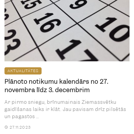
AKTUALITĀTES
Plānoto notikumu kalendārs no 27.
novembra līdz 3. decembrim
Ar pirmo sniegu, brīnumainais Ziemassvētku
gaidīšanas laiks ir klāt. Jau pavisam drīz pilsētās
un pagastos ...
27.11.2023