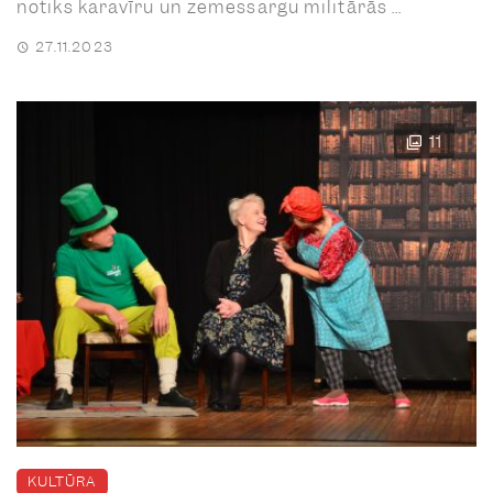
notiks karavīru un zemessargu militārās ...
27.11.2023
11
KULTŪRA