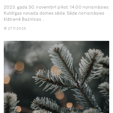
2023. gada 30. novembrī plkst. 14.00 norisināsies
Kuldīgas novada domes sēde. Sēde norisināsies
klātienē Baznīcas ...
27.11.2023