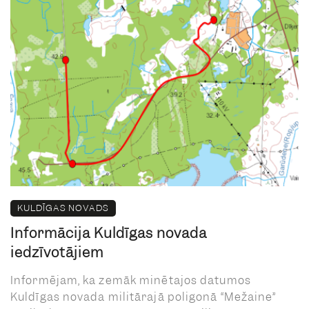
KULDĪGAS NOVADS
Informācija Kuldīgas novada
iedzīvotājiem
Informējam, ka zemāk minētajos datumos
Kuldīgas novada militārajā poligonā “Mežaine”