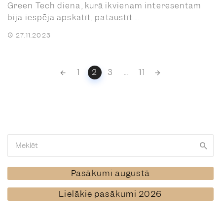
Green Tech diena, kurā ikvienam interesentam
bija iespēja apskatīt, pataustīt ...
27.11.2023
Posts
1
2
3
...
11
navigation
Pasākumi augustā
Lielākie pasākumi 2026