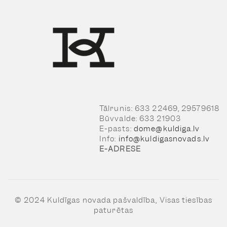
Tālrunis: 633 22469, 29579618
Būvvalde: 633 21903
E-pasts:
dome@kuldiga.lv
Info:
info@kuldigasnovads.lv
E-ADRESE
© 2024 Kuldīgas novada pašvaldība, Visas tiesības
paturētas