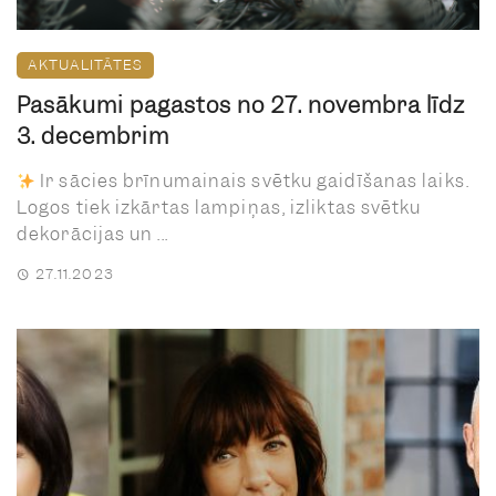
AKTUALITĀTES
Pasākumi pagastos no 27. novembra līdz
3. decembrim
Ir sācies brīnumainais svētku gaidīšanas laiks.
Logos tiek izkārtas lampiņas, izliktas svētku
dekorācijas un ...
27.11.2023