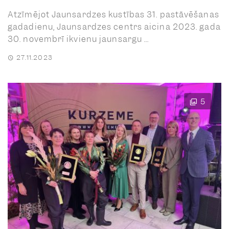
Atzīmējot Jaunsardzes kustības 31. pastāvēšanas
gadadienu, Jaunsardzes centrs aicina 2023. gada
30. novembrī ikvienu jaunsargu ...
27.11.2023
5