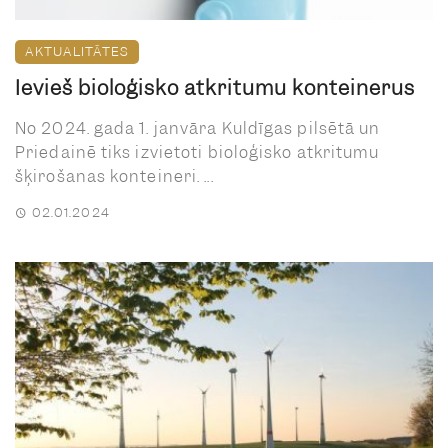
AKTUALITĀTES
Ievieš bioloģisko atkritumu konteinerus
No 2024. gada 1. janvāra Kuldīgas pilsētā un
Priedainē tiks izvietoti bioloģisko atkritumu
šķirošanas konteineri. ...
02.01.2024