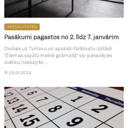
AKTUALITĀTES
Pasākumi pagastos no 2. līdz 7. janvārim
Dodies uz Turlavu un apskati Grāmatu izstādi
“Ziemas sajūtu meklē grāmatā” vai pakavējies
svētku noskaņās ...
03.01.2024