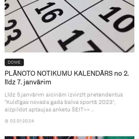
DOME
PLĀNOTO NOTIKUMU KALENDĀRS no 2.
līdz 7. janvārim
Līdz 5.janvārim aicinām izvirzīt pretendentus
‘’Kuldīgas novada gada balva sportā 2023’’,
aizpildot aptaujas anketu ŠEIT>> ...
02.01.2024