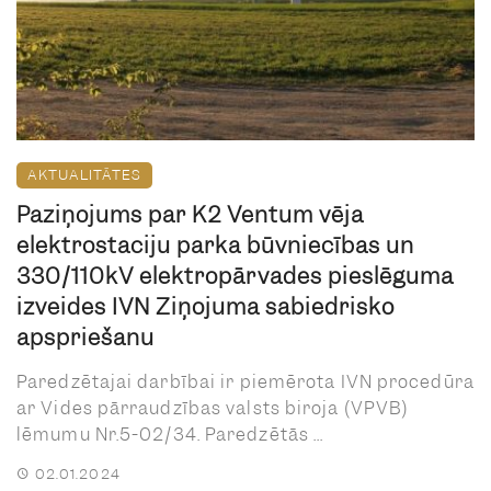
AKTUALITĀTES
Paziņojums par K2 Ventum vēja
elektrostaciju parka būvniecības un
330/110kV elektropārvades pieslēguma
izveides IVN Ziņojuma sabiedrisko
apspriešanu
Paredzētajai darbībai ir piemērota IVN procedūra
ar Vides pārraudzības valsts biroja (VPVB)
lēmumu Nr.5-02/34. Paredzētās ...
02.01.2024