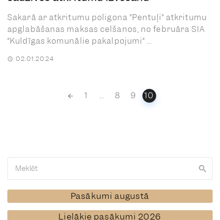
Sakarā ar atkritumu poligona “Pentuļi” atkritumu
apglabāšanas maksas celšanos, no februāra SIA
“Kuldīgas komunālie pakalpojumi” ...
02.01.2024
Posts
1
...
8
9
10
navigation
Pasākumi augustā
Lielākie pasākumi 2026