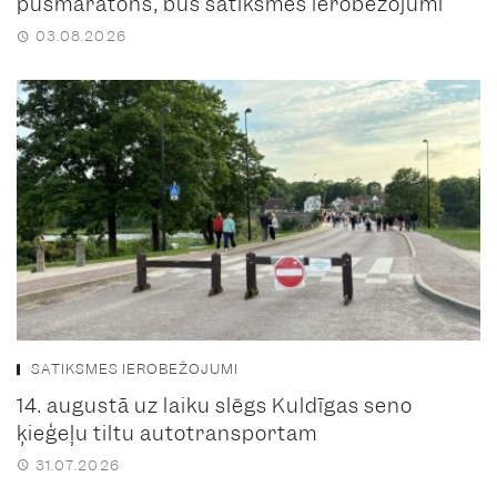
pusmaratons, būs satiksmes ierobežojumi
03.08.2026
SATIKSMES IEROBEŽOJUMI
14. augustā uz laiku slēgs Kuldīgas seno
ķieģeļu tiltu autotransportam
31.07.2026