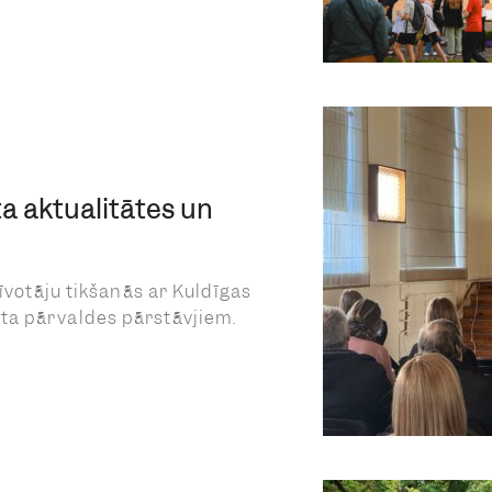
a aktualitātes un
zīvotāju tikšanās ar Kuldīgas
ta pārvaldes pārstāvjiem.