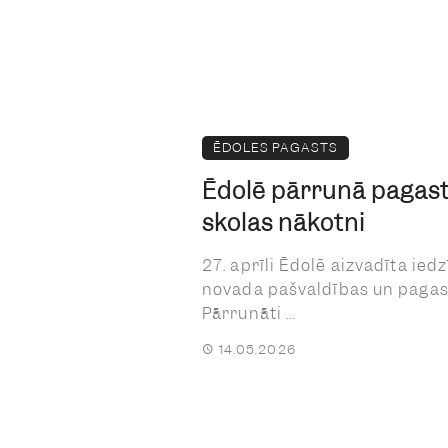
ĒDOLES PAGASTS
Ēdolē pārrunā pagast
skolas nākotni
27. aprīli Ēdolē aizvadīta ied
novada pašvaldības un pagas
Pārrunāti ...
14.05.2026