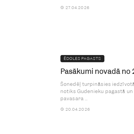
27.04.2026
ĒDOLES PAGASTS
Pasākumi novadā no 20
Šonedēļ turpināsies iedzīvotā
notiks Gudenieku pagastā un 
pavasara ...
20.04.2026