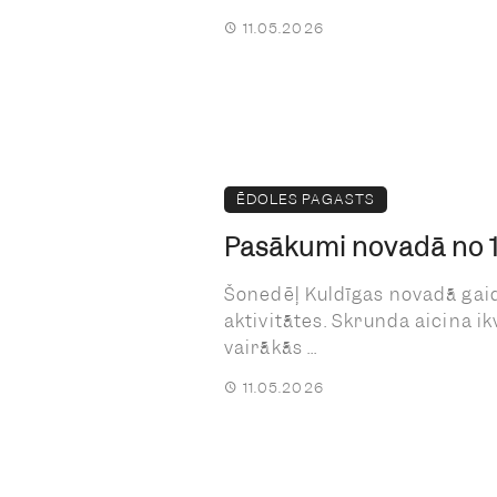
11.05.2026
ĒDOLES PAGASTS
Pasākumi novadā no 11
Šonedēļ Kuldīgas novadā gai
aktivitātes. Skrunda aicina ik
vairākās ...
11.05.2026