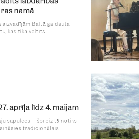
vadīts labdarības
ūras namā
ā aizvadījām Baltā galdauta
 kas tika veltīts ...
. aprīļa līdz 4. maijam
ju sapulces – šoreiz tā notiks
sināsies tradicionālais