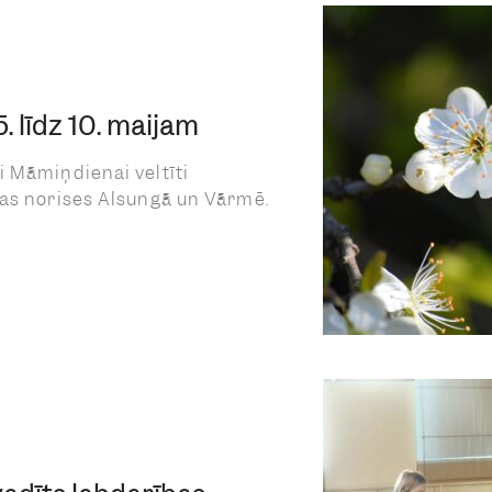
 līdz 10. maijam
i Māmiņdienai veltīti
nas norises Alsungā un Vārmē.