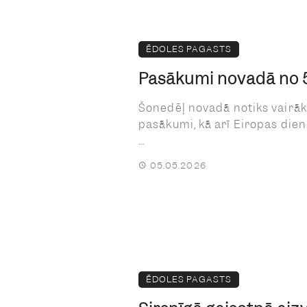
ĒDOLES PAGASTS
Pasākumi novadā no 5.
Šonedēļ novadā notiks vairāk
pasākumi, kā arī Eiropas die
...
05.05.2026
ĒDOLES PAGASTS