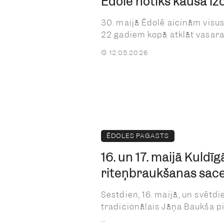
Ēdolē notiks kausa izc
30. maijā Ēdolē aicinām visus
22 gadiem kopā atklāt vasaras 
12.05.2026
ĒDOLES PAGASTS
16. un 17. maijā Kuldīg
riteņbraukšanas sac
Sestdien, 16. maijā, un svētdie
tradicionālais Jāņa Baukša p
...