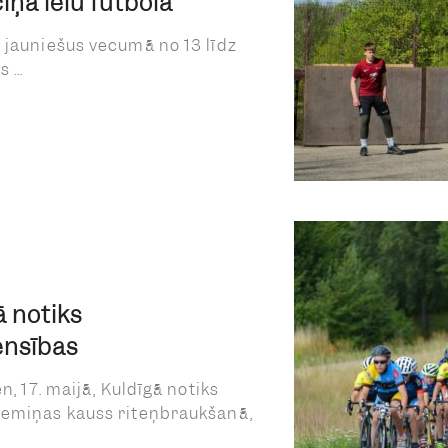
īņa ielu futbolā
 jauniešus vecumā no 13 līdz
...
ā notiks
ensības
n, 17. maijā, Kuldīgā notiks
iemiņas kauss riteņbraukšanā,