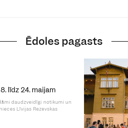
Ēdoles pagasts
. līdz 24. maijam
dāmi daudzveidīgi notikumi un
lnieces Līvijas Rezevskas