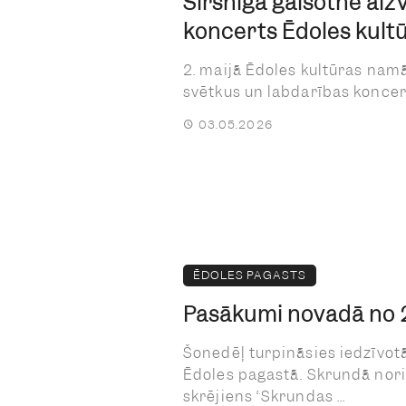
Sirsnīgā gaisotnē aiz
koncerts Ēdoles kult
2. maijā Ēdoles kultūras nam
svētkus un labdarības koncertu,
03.05.2026
ĒDOLES PAGASTS
Pasākumi novadā no 27
Šonedēļ turpināsies iedzīvotā
Ēdoles pagastā. Skrundā nori
skrējiens “Skrundas ...