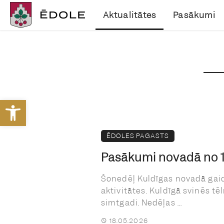
Aktualitātes
Pasākumi
Open toolbar
ĒDOLES PAGASTS
Pasākumi novadā no 18
Šonedēļ Kuldīgas novadā gai
aktivitātes. Kuldīgā svinēs tē
simtgadi. Nedēļas ...
18.05.2026