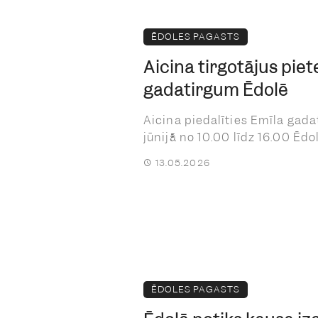
ĒDOLES PAGASTS
Aicina tirgotājus piet
gadatirgum Ēdolē
Aicina piedalīties Emīla gadat
jūnijā no 10.00 līdz 16.00 Ēdol
13.05.2026
ĒDOLES PAGASTS