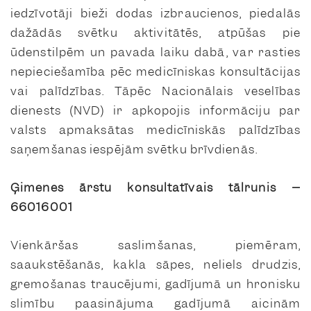
iedzīvotāji bieži dodas izbraucienos, piedalās
dažādās svētku aktivitātēs, atpūšas pie
ūdenstilpēm un pavada laiku dabā, var rasties
nepieciešamība pēc medicīniskas konsultācijas
vai palīdzības. Tāpēc Nacionālais veselības
dienests (NVD) ir apkopojis informāciju par
valsts apmaksātas medicīniskās palīdzības
saņemšanas iespējām svētku brīvdienās.
Ģimenes ārstu konsultatīvais tālrunis
–
66016001
Vienkāršas saslimšanas, piemēram,
saaukstēšanās, kakla sāpes, neliels drudzis,
gremošanas traucējumi, gadījumā un hronisku
slimību paasinājuma gadījumā aicinām