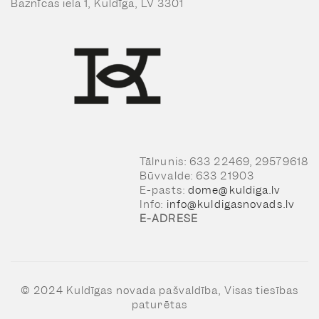
Baznīcas iela 1, Kuldīga, LV 3301
Tālrunis: 633 22469, 29579618
Būvvalde: 633 21903
E-pasts:
dome@kuldiga.lv
Info:
info@kuldigasnovads.lv
E-ADRESE
© 2024 Kuldīgas novada pašvaldība, Visas tiesības
paturētas