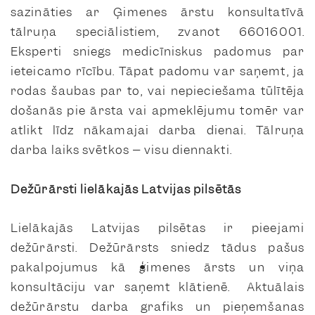
sazināties ar Ģimenes ārstu konsultatīvā
tālruņa speciālistiem, zvanot 66016001.
Eksperti sniegs medicīniskus padomus par
ieteicamo rīcību. Tāpat padomu var saņemt, ja
rodas šaubas par to, vai nepieciešama tūlītēja
došanās pie ārsta vai apmeklējumu tomēr var
atlikt līdz nākamajai darba dienai. Tālruņa
darba laiks svētkos – visu diennakti.
Dežūrārsti lielākajās Latvijas pilsētās
Lielākajās Latvijas pilsētas ir pieejami
dežūrārsti. Dežūrārsts sniedz tādus pašus
pakalpojumus kā ģimenes ārsts un viņa
konsultāciju var saņemt klātienē. Aktuālais
dežūrārstu darba grafiks un pieņemšanas