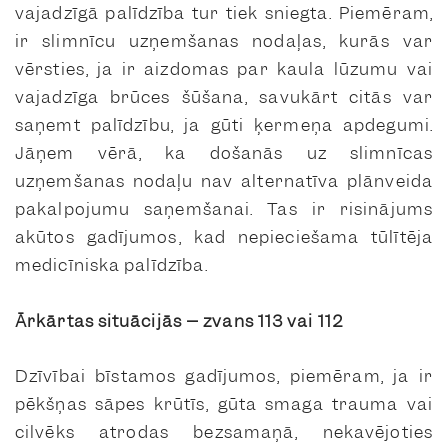
vajadzīgā palīdzība tur tiek sniegta. Piemēram,
ir slimnīcu uzņemšanas nodaļas, kurās var
vērsties, ja ir aizdomas par kaula lūzumu vai
vajadzīga brūces šūšana, savukārt citās var
saņemt palīdzību, ja gūti ķermeņa apdegumi.
Jāņem vērā, ka došanās uz slimnīcas
uzņemšanas nodaļu nav alternatīva plānveida
pakalpojumu saņemšanai. Tas ir risinājums
akūtos gadījumos, kad nepieciešama tūlītēja
medicīniska palīdzība.
Ārkārtas situācijās – zvans 113 vai 112
Dzīvībai bīstamos gadījumos, piemēram, ja ir
pēkšņas sāpes krūtīs, gūta smaga trauma vai
cilvēks atrodas bezsamaņā, nekavējoties