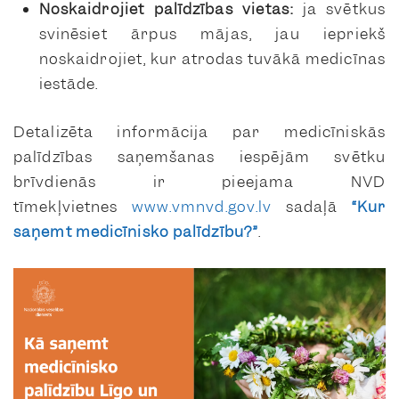
Noskaidrojiet palīdzības vietas:
ja svētkus
svinēsiet ārpus mājas, jau iepriekš
noskaidrojiet, kur atrodas tuvākā medicīnas
iestāde.
Detalizēta informācija par medicīniskās
palīdzības saņemšanas iespējām svētku
brīvdienās ir pieejama NVD
tīmekļvietnes
www.vmnvd.gov.lv
sadaļā
“Kur
saņemt medicīnisko palīdzību?”
.