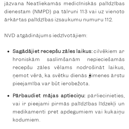
jāzvana Neatliekamās medicīniskās palīdzības
dienestam (NMPD) pa tālruni 113 vai uz vienoto
ārkārtas palīdzības izsaukumu numuru 112.
NVD atgādinājums iedzīvotājiem:
Sagādājiet recepšu zāles laikus:
cilvēkiem ar
hroniskām saslimšanām nepieciešamās
recepšu zāles vēlams nodrošināt laikus,
ņemot vērā, ka svētku dienās ģimenes ārstu
pieejamība var būt ierobežota.
Pārbaudiet mājas aptieciņu:
pārliecinieties,
vai ir pieejami pirmās palīdzības līdzekļi un
medikamenti pret apdegumiem vai kukaiņu
kodumiem.