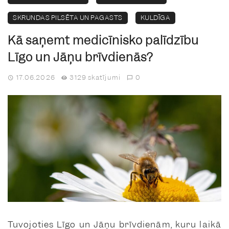
SKRUNDAS PILSĒTA UN PAGASTS
KULDĪGA
Kā saņemt medicīnisko palīdzību
Līgo un Jāņu brīvdienās?
17.06.2026
3129 skatījumi
0
Tuvojoties Līgo un Jāņu brīvdienām, kuru laikā