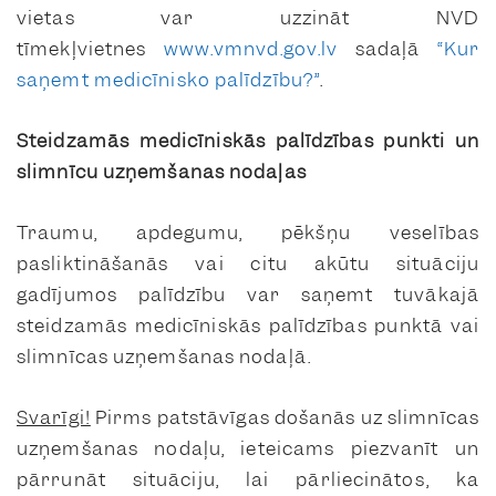
vietas var uzzināt NVD
tīmekļvietnes
www.vmnvd.gov.lv
sadaļā
“Kur
saņemt medicīnisko palīdzību?”
.
Steidzamās medicīniskās palīdzības punkti un
slimnīcu uzņemšanas nodaļas
Traumu, apdegumu, pēkšņu veselības
pasliktināšanās vai citu akūtu situāciju
gadījumos palīdzību var saņemt tuvākajā
steidzamās medicīniskās palīdzības punktā vai
slimnīcas uzņemšanas nodaļā.
Svarīgi!
Pirms patstāvīgas došanās uz slimnīcas
uzņemšanas nodaļu, ieteicams piezvanīt un
pārrunāt situāciju, lai pārliecinātos, ka