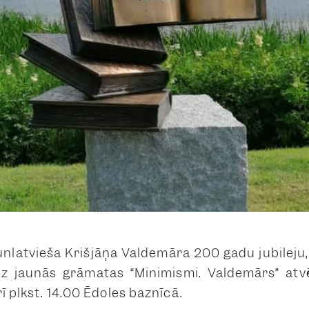
unlatvieša Krišjāņa Valdemāra 200 gadu jubileju
a uz jaunās grāmatas “Minimismi. Valdemārs” at
rī plkst. 14.00 Ēdoles baznīcā.