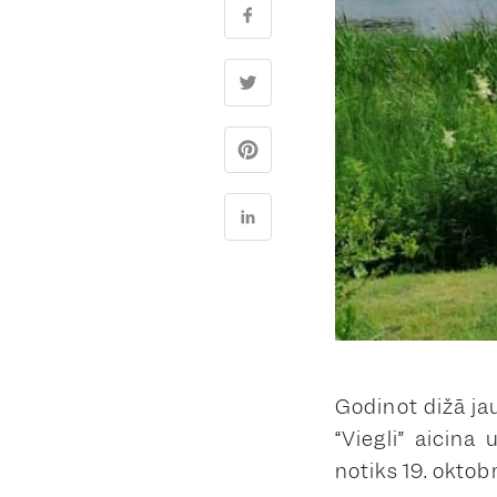
Godinot dižā ja
“Viegli” aicin
notiks 19. oktob