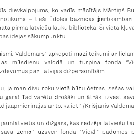
īs dievkalpojums, ko vadīs mācītājs Mārtiņš Bu
 notikums – tieši Ēdoles baznīcas ģērbkambarī 
tā pirmā latviešu lauku bibliotēka. Šī vieta kļuva
ības idejas sākumpunktu.
ismi. Valdemārs” apkopoti mazi teikumi ar liel
jas mūsdienu valodā un turpina fonda “Vieg
izdevumus par Latvijas dižpersonībām.
būtu, ja man divu roku vietā būtu četras, sešas v
u gara! Tad varētu drošāki un ātrāki izvest sa
d jāapmierinājas ar to, kā iet.” /Krišjānis Valdem
jaunlatvietis un dižgars, kas redzēja latviešu tau
savā zemē,” uzsver fonda “Viegli” padomes p