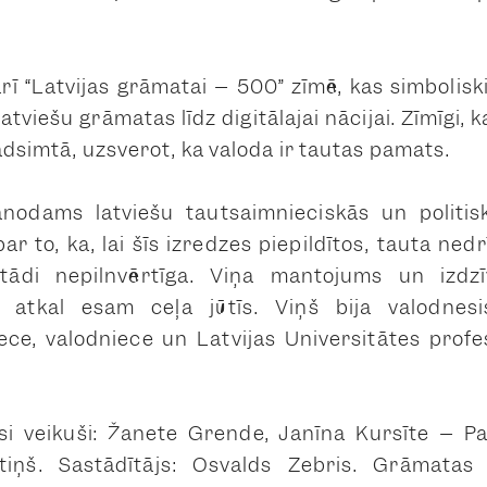
arī “Latvijas grāmatai – 500” zīmē, kas simbolisk
atviešu grāmatas līdz digitālajai nācijai. Zīmīgi,
gadsimtā, uzsverot, ka valoda ir tautas pamats.
ānodams latviešu tautsaimnieciskās un politis
ar to, ka, lai šīs izredzes piepildītos, tauta ne
itādi nepilnvērtīga. Viņa mantojums un izdz
 atkal esam ceļa jūtīs. Viņš bija valodnesi
iece, valodniece un Latvijas Universitātes prof
si veikuši: Žanete Grende, Janīna Kursīte – Pa
iņš. Sastādītājs: Osvalds Zebris. Grāmatas