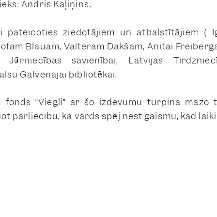
ieks: Andris Kaļiņins.
 pateicoties ziedotājiem un atbalstītājiem (
ofam Blauam, Valteram Dakšam, Anitai Freibergai
s Jūrniecības savienībai, Latvijas Tirdznie
alsu Galvenajai bibliotēkai.
 fonds “Viegli” ar šo izdevumu turpina mazo 
inot pārliecību, ka vārds spēj nest gaismu, kad laik