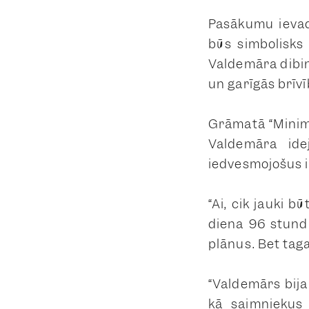
Pasākumu ievad
būs simbolisks
Valdemāra dibinā
un garīgās brīv
Grāmatā “Minim
Valdemāra ide
iedvesmojošus 
“Ai, cik jauki 
diena 96 stund
plānus. Bet taga
“Valdemārs bija 
kā saimniekus 