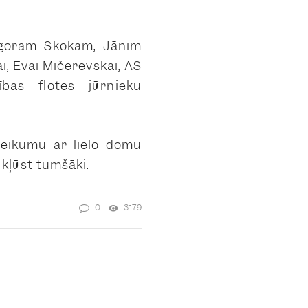
 Igoram Skokam, Jānim
, Evai Mičerevskai, AS
cības flotes jūrnieku
teikumu ar lielo domu
i kļūst tumšāki.
0
3179