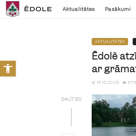
Aktualitātes
Pasākumi
AKTUALITĀTES
Ēdolē atz
Open toolbar
ar grāma
15.10.2025
317
DALĪTIES