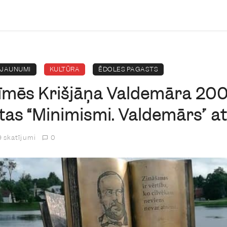
JAUNUMI
KULTŪRA
ĒDOLES PAGASTS
īmēs Krišjāņa Valdemāra 200 
tas “Minimismi. Valdemārs” a
9 skatījumi
0