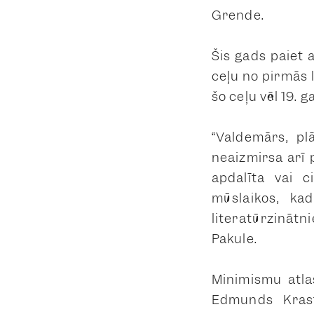
Grende.
Šis gads paiet 
ceļu no pirmās l
šo ceļu vēl 19. 
“Valdemārs, pl
neaizmirsa arī p
apdalīta vai c
mūslaikos, kad
literatūrzinātn
Pakule.
Minimismu atla
Edmunds Krast