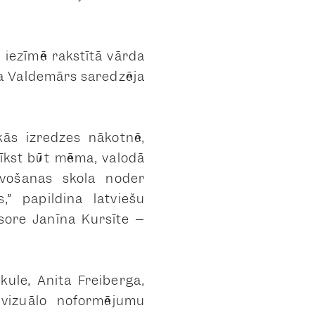
i iezīmē rakstītā vārda
 ka Valdemārs saredzēja
kās izredzes nākotnē,
drīkst būt mēma, valodā
īvošanas skola noder
s,” papildina
latviešu
esore
Janīna Kursīte –
kule, Anita Freiberga,
 vizuālo noformējumu