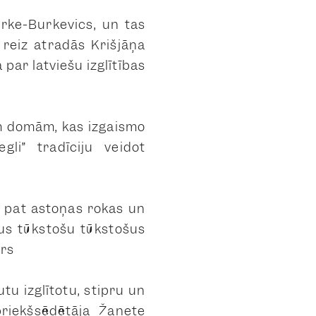
rke-Burkevics, un tas
reiz atradās Krišjāņa
 par latviešu izglītības
ām domām, kas izgaismo
li” tradīciju veidot
ai pat astoņas rokas un
vus tūkstošu tūkstošus
ārs
tu izglītotu, stipru un
riekšsēdētāja Žanete