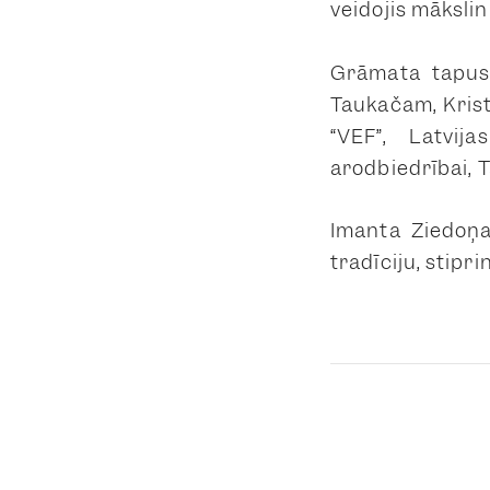
veidojis mākslin
Grāmata tapusi
Taukačam, Krist
“VEF”, Latvija
arodbiedrībai, T
Imanta Ziedoņa
tradīciju, stipr