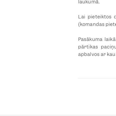
laukumā.
Lai pieteiktos
(komandas piete
Pasākuma laikā
pārtikas paciņ
apbalvos ar kau