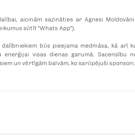
 dalībai, aicinām sazināties ar Agnesi Moldovā
ikumus sūtīt “Whats App”).
 dalībniekiem būs pieejama medmāsa, kā arī k
u enerģijai visas dienas garumā. Sacensību 
siem un vērtīgām balvām, ko sarūpējuši sponsori