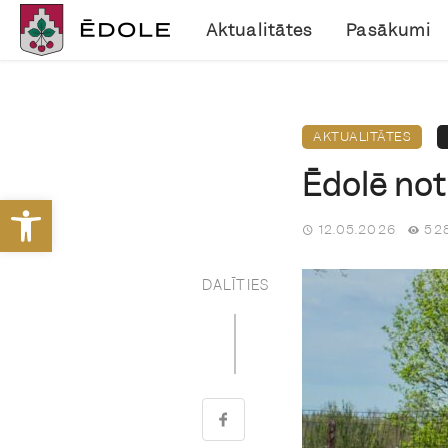
Aktualitātes
Pasākumi
AKTUALITĀTES
Ēdolē not
Open toolbar
12.05.2026
528
DALĪTIES