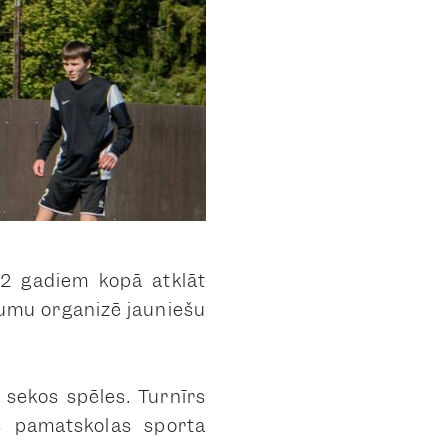
22 gadiem kopā atklāt
ākumu organizē jauniešu
z sekos spēles. Turnīrs
s pamatskolas sporta