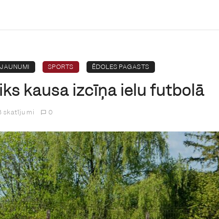
JAUNUMI
SPORTS
ĒDOLES PAGASTS
iks kausa izcīņa ielu futbolā
 skatījumi
0