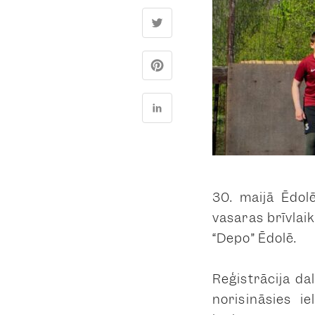
30. maijā Ēdol
vasaras brīvlai
“Depo” Ēdolē.
Reģistrācija da
norisināsies i