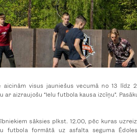
ē aicinām visus jauniešus vecumā no 13 līdz 
ku ar aizraujošu “Ielu futbola kausa izcīņu”. Pas
lībniekiem sāksies plkst. 12.00, pēc kuras uzrei
elu futbola formātā uz asfalta seguma Ēdole