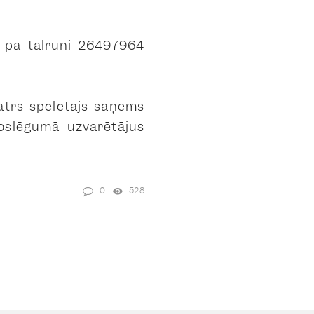
ni pa tālruni 26497964
atrs spēlētājs saņems
noslēgumā uzvarētājus
.
0
528