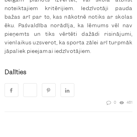
noteiktajiem kritērijiem. Iedzīvotāji pauda
bažas arī par to, kas nākotnē notiks ar skolas
ēku. Pašvaldība norādīja, ka lēmums vēl nav
pieņemts un tiks vērtēti dažādi risinājumi,
vienlaikus uzsverot, ka sporta zālei arī turpmāk
jāpaliek pieejamai iedzīvotājiem.
Dalīties
0
481