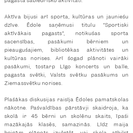
pagasta sabiedrisko aktivitāti.
Aktīva bijusi arī sporta, kultūras un jauniešu
dzīve. Ēdole saņēmusi titulu “Sportiski
aktīvākais pagasts”, notikušas sporta
sacensības, pasākumi bērniem un
pieaugušajiem, bibliotēkas aktivitātes un
kultūras norises. Arī šogad plānoti vairāki
pasākumi, tostarp Līgo koncerts un balle,
pagasta svētki, Valsts svētku pasākums un
Ziemassvētku norises.
Plašākas diskusijas raisīja Ēdoles pamatskolas
nākotne. Pašvaldības pārstāvji skaidroja, ka
skolā ir 45 bērni un skolēnu skaits, īpaši
mazākajās klasēs, samazinās. Līdz maija
beigām plānots izvērtēt, vai skola atbilst