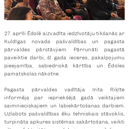
27. aprīli Ēdolē aizvadīta iedzīvotāju tikšanās ar
Kuldīgas novada pašvaldības un pagasta
pārvaldes pārstāvjiem. Pārrunāti pagastā
paveiktie darbi, šī gada ieceres, pakalpojumu
pieejamība, sabiedriskā kārtība un Ēdoles
pamatskolas nākotne.
Pagasta pārvaldes vadītāja Irita Riķīte
informēja par iepriekšējā gadā veiktajiem
saimnieciskajiem un labiekārtošanas darbiem.
Uzlabots pašvaldības ēku tehniskais stāvoklis,
turpināta apkures sistēmas sakārtošana, veikti