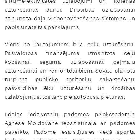
siltumefektivitātes uzlabojumi un ikdienas
uzturēšanas darbi. Drošības uzlabošanai
atjaunota daļa videonovērošanas sistēmas un
paplašināts tās pārklājums.
Viens no jautājumiem bija ceļu uzturēšana.
Pašvaldības finansējums izmantots ceļu
kopšanai, seguma uzlabošanai, ceļmalu
uzturēšanai un remontdarbiem. Šogad plānots
turpināt publisko teritoriju sakārtošanu,
pašvaldības ēku uzturēšanu un drošības
uzlabojumus, tostarp pie autobusa pieturas.
Ēdoles iedzīvotāju padomes priekšsēdētāja
Agnese Moldovāne iepazīstināja ar padomes
paveikto. Padome iesaistījusies vecā sporta