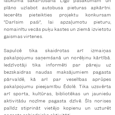
laukuma sakārtošanā Līgo pasākumam un
plāno uzlabot autobusa pieturas apkārtni.
Iecerēts pieteikties projektu konkursam
“Darīsim paši”, lai apzaļumotu pieturu,
nomainītu vecās puķu kastes un ziemā izvietotu
gaismas virtenes.
Sapulcē tika skaidrotas arī izmaiņas
pakalpojumu saņemšanā un norēķinu kārtībā.
Iedzīvotāji tika informēti par pāreju uz
bezskaidras naudas maksājumiem pagasta
pārvaldē, kā arī par veselības aprūpes
pakalpojumu pieejamību Ēdolē. Tika uzsvērta
arī sporta, kultūras, bibliotēkas un jauniešu
aktivitāšu nozīme pagasta dzīvē. Šīs norises
palīdz stiprināt vietējo kopienu un uzturēt