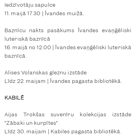
Iedzīvotāju sapulce
11. maijā 17.30 | Īvandes muižā.
Baznīcu nakts pasākums Īvandes evaņģēliski
luteriskā baznīcā
16. maijā no 12.00 | Īvandes evaņģēliski luteriskā
baznīcā.
Alises Volanskas gleznu izstāde
Līdz 22. maijam | Īvandes pagasta bibliotēkā.
KABILĒ
Aijas Trokšas suvenīru kolekcijas izstāde
“Zābaki un kurpītes”
Līdz 30. maijam | Kabiles pagasta bibliotēkā.