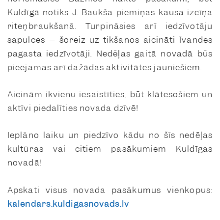
Kuldīgā notiks J. Baukša piemiņas kausa izcīņa
riteņbraukšanā. Turpināsies arī iedzīvotāju
sapulces – šoreiz uz tikšanos aicināti Īvandes
pagasta iedzīvotāji. Nedēļas gaitā novadā būs
pieejamas arī dažādas aktivitātes jauniešiem.
Aicinām ikvienu iesaistīties, būt klātesošiem un
aktīvi piedalīties novada dzīvē!
Ieplāno laiku un piedzīvo kādu no šīs nedēļas
kultūras vai citiem pasākumiem Kuldīgas
novadā!
Apskati visus novada pasākumus vienkopus:
kalendars.kuldigasnovads.lv