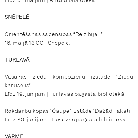
Līdz 31. maijam | Antuļu bibliotēkā.
SNĒPELĒ
Orientēšanās sacensības “Reiz bija…”
16. maijā 13.00 | Snēpelē.
TURLAVĀ
Vasaras ziedu kompozīciju izstāde “Ziedu
karuselis”
Līdz 19. jūnijam | Turlavas pagasta bibliotēkā.
Rokdarbu kopas “Čaupe” izstāde “Dažādi lakati”
Līdz 30. jūnijam | Turlavas pagasta bibliotēkā.
VĀRMĒ