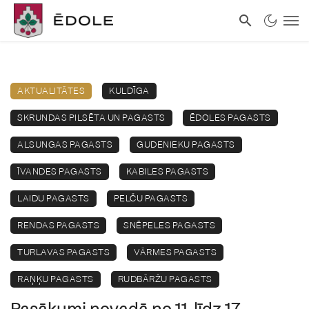
AKTUALITĀTES
KULDĪGA
SKRUNDAS PILSĒTA UN PAGASTS
ĒDOLES PAGASTS
ALSUNGAS PAGASTS
GUDENIEKU PAGASTS
ĪVANDES PAGASTS
KABILES PAGASTS
LAIDU PAGASTS
PELČU PAGASTS
RENDAS PAGASTS
SNĒPELES PAGASTS
TURLAVAS PAGASTS
VĀRMES PAGASTS
RAŅĶU PAGASTS
RUDBĀRŽU PAGASTS