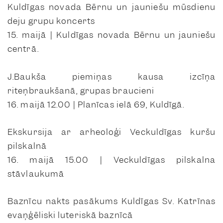
Kuldīgas novada Bērnu un jauniešu mūsdienu
deju grupu koncerts
15. maijā | Kuldīgas novada Bērnu un jauniešu
centrā.
J.Baukša piemiņas kausa izcīņa
riteņbraukšanā, grupas braucieni
16. maijā 12.00 | Planīcas ielā 69, Kuldīgā.
Ekskursija ar arheoloģi Veckuldīgas kuršu
pilskalnā
16. maijā 15.00 | Veckuldīgas pilskalna
stāvlaukumā
Baznīcu nakts pasākums Kuldīgas Sv. Katrīnas
evaņģēliski luteriskā baznīcā