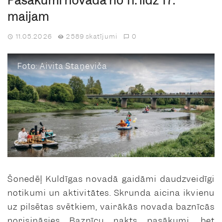
Pasākumi novadā no 11. līdz 17.
maijam
11.05.2026
2589 skatījumi
0
Foto: Aivita Staņeviča
Šonedēļ Kuldīgas novadā gaidāmi daudzveidīgi
notikumi un aktivitātes. Skrunda aicina ikvienu
uz pilsētas svētkiem, vairākās novada baznīcās
norisināsies Baznīcu nakts pasākumi, bet