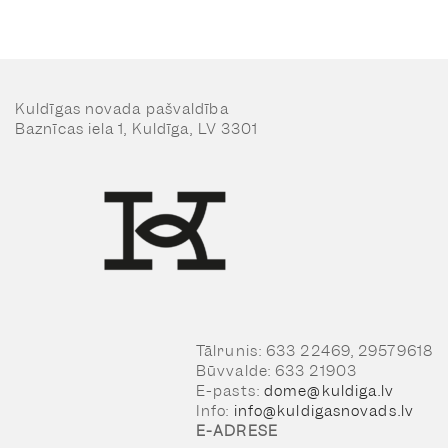
Kuldīgas novada pašvaldība
Baznīcas iela 1, Kuldīga, LV 3301
Tālrunis: 633 22469, 29579618
Būvvalde: 633 21903
E-pasts:
dome@kuldiga.lv
Info:
info@kuldigasnovads.lv
E-ADRESE