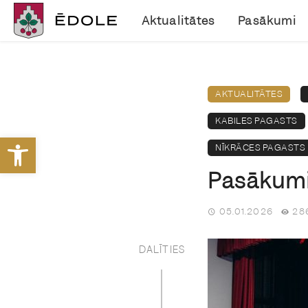
Aktualitātes
Pasākumi
AKTUALITĀTES
KABILES PAGASTS
Open toolbar
NĪKRĀCES PAGASTS
Pasākumi 
05.01.2026
286
DALĪTIES