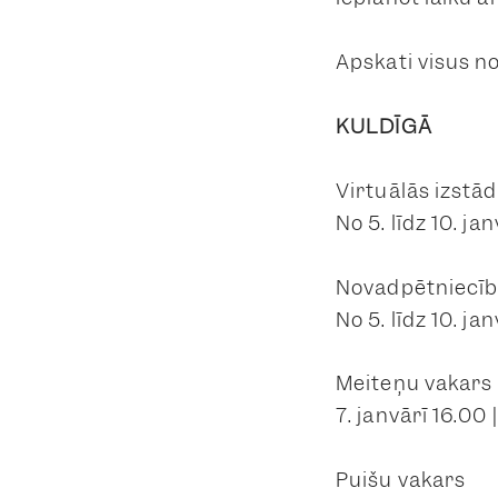
Apskati visus 
KULDĪGĀ
Virtuālās izstā
No 5. līdz 10. j
Novadpētniecība
No 5. līdz 10. j
Meiteņu vakars
7. janvārī 16.00
Puišu vakars