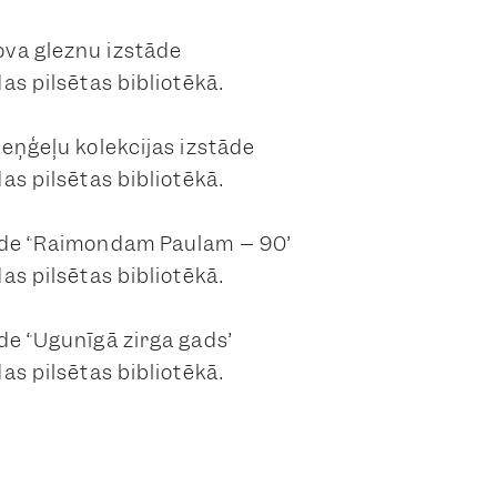
va gleznu izstāde
as pilsētas bibliotēkā.
 eņģeļu kolekcijas izstāde
as pilsētas bibliotēkā.
āde “Raimondam Paulam – 90”
as pilsētas bibliotēkā.
de “Ugunīgā zirga gads”
as pilsētas bibliotēkā.