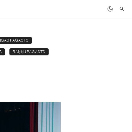
NGAS PAGASTS
S
RAŅĶU PAGASTS