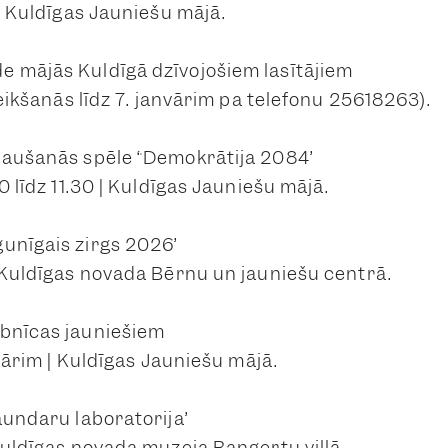
 | Kuldīgas Jauniešu mājā.
 mājās Kuldīgā dzīvojošiem lasītājiem
eteikšanās līdz 7. janvārim pa telefonu 25618263).
laušanās spēle “Demokrātija 2084”
30 līdz 11.30 | Kuldīgas Jauniešu mājā.
unīgais zirgs 2026”
0 Kuldīgas novada Bērnu un jauniešu centrā.
bnīcas jauniešiem
anvārim | Kuldīgas Jauniešu mājā.
aundaru laboratorija”
Kuldīgas novada muzeja Bangertu villā.