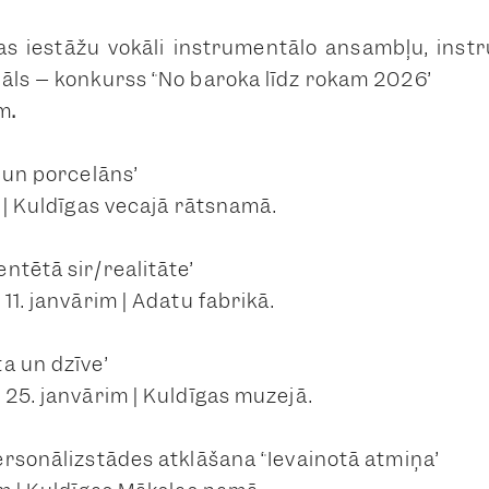
ības iestāžu vokāli instrumentālo ansambļu, inst
āls – konkurss “No baroka līdz rokam 2026”
im
.
s un porcelāns”
 | Kuldīgas vecajā rātsnamā.
ntētā sir/realitāte”
11. janvārim | Adatu fabrikā.
a un dzīve”
 25. janvārim | Kuldīgas muzejā.
rsonālizstādes atklāšana “Ievainotā atmiņa”