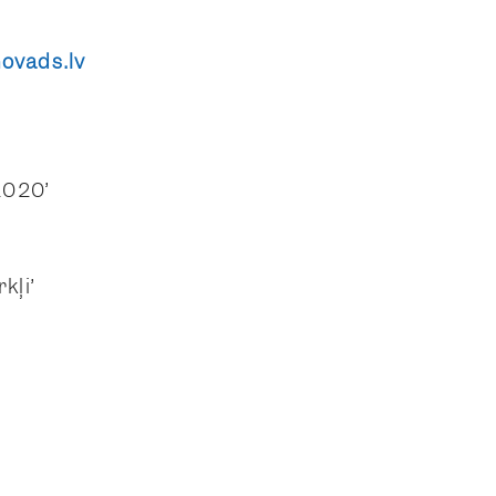
ovads.lv
2020”
kļi”