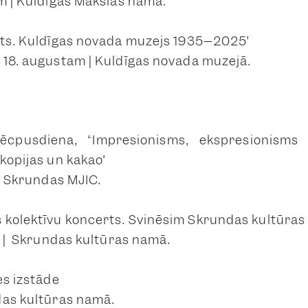
im | Kuldīgas Mākslas namā.
āts. Kuldīgas novada muzejs 1935–2025”
 18. augustam | Kuldīgas novada muzejā.
ēcpusdiena, “Impresionisms, ekspresionisms
 kopijas un kakao”
 | Skrundas MJIC.
kolektīvu koncerts. Svinēsim Skrundas kultūras
00 | Skrundas kultūras namā.
es izstāde
das kultūras namā.