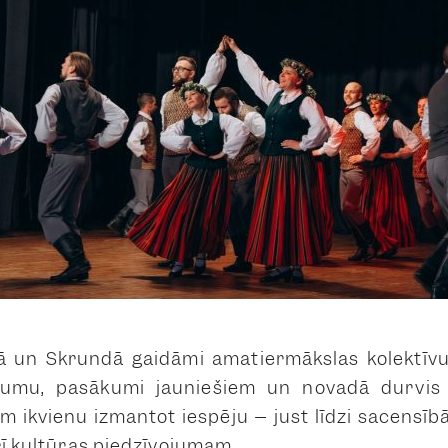
ā un Skrundā gaidāmi amatiermākslas kolektīvu 
kumu, pasākumi jauniešiem un novadā durvis 
m ikvienu izmantot iespēju – just līdzi sacensībā
rī kultūras piedzīvojumam.