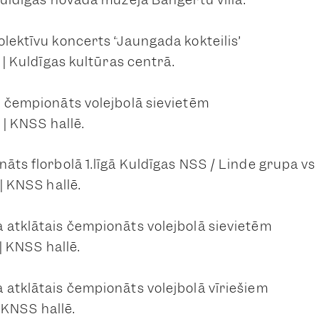
olektīvu koncerts “Jaungada kokteilis”
0 | Kuldīgas kultūras centrā.
s čempionāts volejbolā sievietēm
 | KNSS hallē.
āts florbolā 1.līgā Kuldīgas NSS / Linde grupa vs
 | KNSS hallē.
 atklātais čempionāts volejbolā sievietēm
 | KNSS hallē.
 atklātais čempionāts volejbolā vīriešiem
 | KNSS hallē.