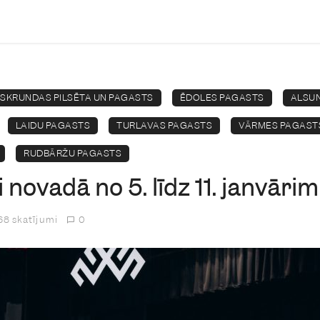
SKRUNDAS PILSĒTA UN PAGASTS
ĒDOLES PAGASTS
ALSU
LAIDU PAGASTS
TURLAVAS PAGASTS
VĀRMES PAGAST
RUDBĀRŽU PAGASTS
novadā no 5. līdz 11. janvārim
8 skatījumi
0