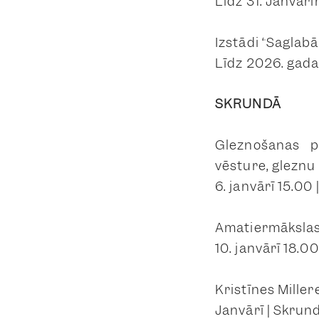
Līdz 31. Janvār
Izstādi “Saglab
Līdz 2026. gada
SKRUNDĀ
Gleznošanas p
vēsture, gleznu
6. janvārī 15.00
Amatiermākslas 
10. janvārī 18.
Kristīnes Miller
Janvārī | Skrun