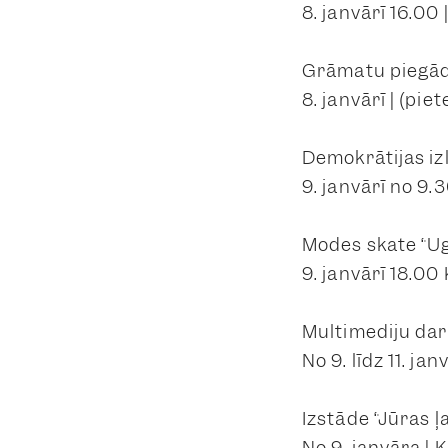
8. janvārī 16.00
Grāmatu piegāde
8. janvārī | (pi
Demokrātijas iz
9. janvārī no 9.
Modes skate “Ug
9. janvārī 18.0
Multimediju dar
No 9. līdz 11. j
Izstāde “Jūras ļ
No 9. janvāra | 