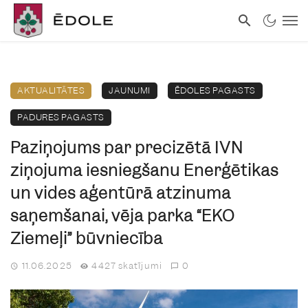
AKTUALITĀTES
JAUNUMI
ĒDOLES PAGASTS
PADURES PAGASTS
Paziņojums par precizētā IVN
ziņojuma iesniegšanu Enerģētikas
un vides aģentūrā atzinuma
saņemšanai, vēja parka “EKO
Ziemeļi” būvniecība
11.06.2025
4427 skatījumi
0