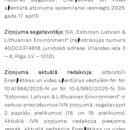
aģentūrā atzinuma saņemšanai iesniegts 2025.
gada 17. aprīlī.
Ziņojuma sagatavotājs:
SIA „Estonian, Latvian &
Lithuanian Environment” (reģistrācijas numurs
40003374818, juridiskā adrese: Vīlandes iela 3
– 6, Rīga, LV – 1010).
Ziņojuma aktuālā redakcija:
atbilstoši
Enerģētikas un vides aģentūras vēstulēm Nr. Nr.
10.4/966/2025-N un Nr. 10.4/990/2025-N, SIA
“Estonian, Latvian & Lithuanian Environment” ir
veikusi precizējumus IVN ziņojumā, sagatavojot
2 papildu pielikumus (18. un 19. pielikums).
Aktuālā IVN ziņojuma redakcija pieejama
zemāk. Aktuālā redakcija Enerģētikas un vides