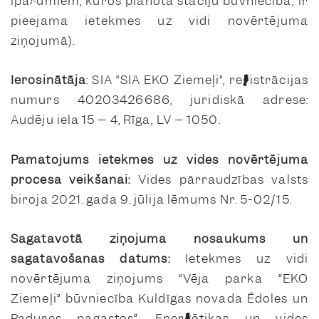
īpašumiem, kuros plānota staciju būvniecība, ir
pieejama ietekmes uz vidi novērtējuma
ziņojumā).
Ierosinātāja
: SIA “SIA EKO Ziemeļi”, reģistrācijas
numurs 40203426686, juridiskā adrese:
Audēju iela 15 – 4, Rīga, LV – 1050.
Pamatojums ietekmes uz vides novērtējuma
procesa veikšanai:
Vides pārraudzības valsts
biroja 2021. gada 9. jūlija lēmums Nr. 5-02/15.
Sagatavotā ziņojuma nosaukums un
sagatavošanas datums:
Ietekmes uz vidi
novērtējuma ziņojums “Vēja parka “EKO
Ziemeļi” būvniecība Kuldīgas novada Ēdoles un
Padures pagastos”, Enerģētikas un vides