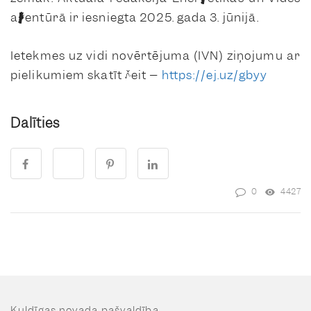
aģentūrā ir iesniegta 2025. gada 3. jūnijā.
Ietekmes uz vidi novērtējuma (IVN) ziņojumu ar
pielikumiem skatīt šeit –
https://ej.uz/gbyy
Dalīties
0
4427
Kuldīgas novada pašvaldība