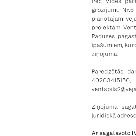
Pēc Vides pārr
grozījumu Nr.5-
plānotajam vēja
projektam Vent
Padures pagasto
īpašumiem, kuro
ziņojumā.
Paredzētās dar
40203415150, j
ventspils2@veja
Ziņojuma sagat
juridiskā adres
Ar sagatavoto IV