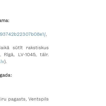
jama:
4093742b22307b08e1/
,
aikā sūtīt rakstiskus
 Rīgā, LV-1045, tālr.
lv
).
 gada:
Ziru pagasts, Ventspils