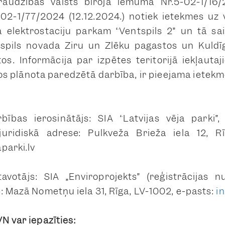
audzības valsts biroja lēmuma Nr.5-02-1/16/
02-1/77/2024 (12.12.2024.) notiek ietekmes uz 
 elektrostaciju parkam “Ventspils 2” un tā sai
spils novada Ziru un Zlēku pagastos un Kuld
s. Informācija par izpētes teritorijā iekļauta
s plānota paredzētā darbība, ir pieejama ietekm
bības ierosinātājs: SIA “Latvijas vēja parki”,
uridiskā adrese: Pulkveža Brieža iela 12, Rī
parki.lv
avotājs: SIA „Enviroprojekts” (reģistrācija
e: Mazā Nometņu iela 31, Rīga, LV-1002, e-pasts:
i
N var iepazīties: