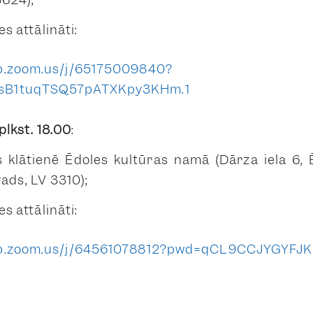
es attālināti:
b.zoom.us/j/65175009840?
sB1tuqTSQ57pATXKpy3KHm.1
plkst. 18.00
:
s klātienē Ēdoles kultūras namā (Dārza iela 6, 
ads, LV 3310);
es attālināti:
eb.zoom.us/j/64561078812?pwd=qCL9CCJYGYFJK