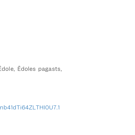
Ēdole, Ēdoles pagasts,
nb41dTi64ZLTHI0U7.1