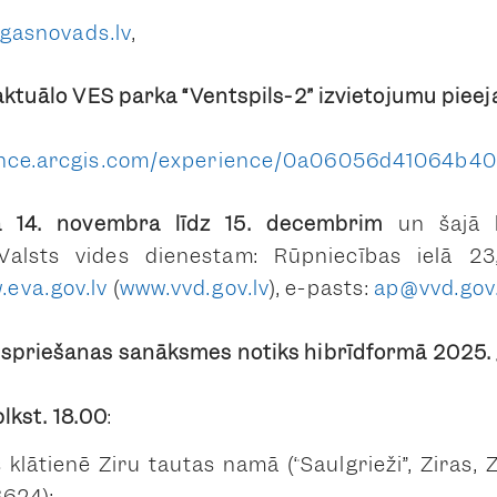
igasnovads.lv
,
aktuālo VES parka “Ventspils-2” izvietojumu piee
ience.arcgis.com/experience/0a06056d41064b
a 14. novem
bra līdz 15. decembrim
un šajā l
Valsts vides dienestam: Rūpniecības ielā 23,
eva.gov.lv
(
www.vvd.gov.lv
), e-pasts:
ap@vvd.gov.
pspriešanas sanāksmes notiks
hibrīdformā 2025.
lkst. 18.00
:
s klātienē Ziru tautas namā (“Saulgrieži”, Ziras, 
3624);