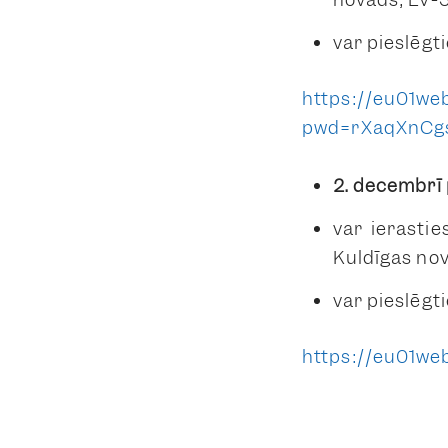
var pieslēgti
https://eu01we
pwd=rXaqXnCg
2. decembrī
var ierastie
Kuldīgas nov
var pieslēgti
https://eu01w