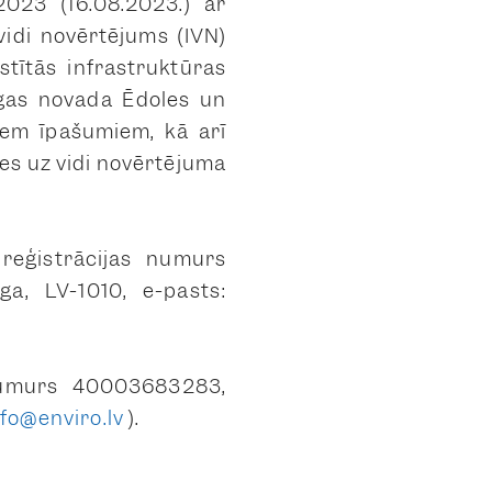
2023 (16.08.2023.) ar
vidi novērtējums (IVN)
stītās infrastruktūras
īgas novada Ēdoles un
jiem īpašumiem, kā arī
es uz vidi novērtējuma
 reģistrācijas numurs
ga, LV-1010, e-pasts:
s numurs 40003683283,
nfo@enviro.lv
).