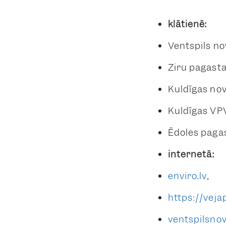
klātienē:
Ventspils no
Ziru pagasta 
Kuldīgas nov
Kuldīgas VPV
Ēdoles pagas
internetā:
enviro.lv
,
https://vejap
ventspilsnov