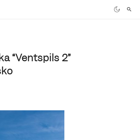
a “Ventspils 2”
sko