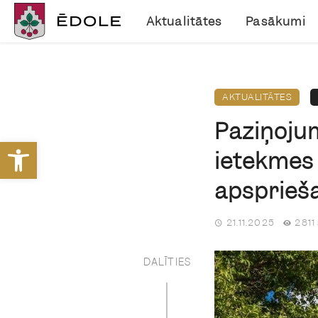
Aktualitātes
Pasākumi
AKTUALITĀTES
Paziņojum
Open toolbar
ietekmes 
apsprieš
21.11.2025
2811
DALĪTIES