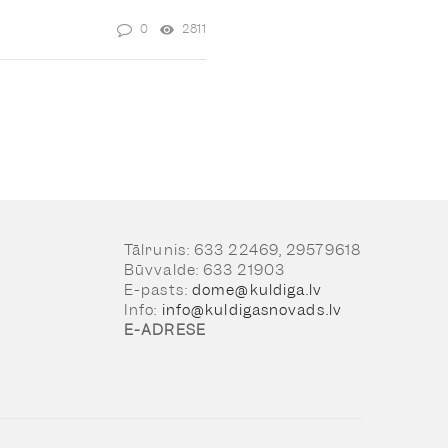
0
2811
Tālrunis: 633 22469, 29579618
Būvvalde: 633 21903
E-pasts:
dome@kuldiga.lv
Info:
info@kuldigasnovads.lv
E-ADRESE