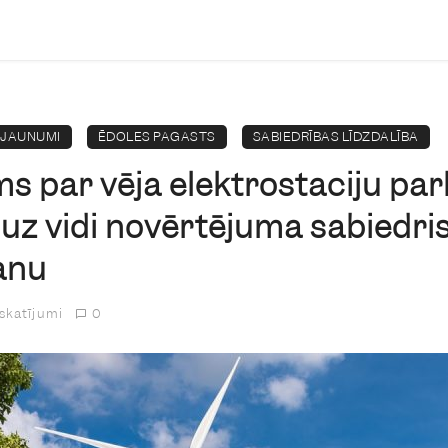
JAUNUMI
ĒDOLES PAGASTS
SABIEDRĪBAS LĪDZDALĪBA
s par vēja elektrostaciju park
uz vidi novērtējuma sabiedri
anu
 skatījumi
0