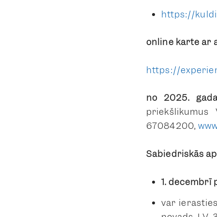
https://kuld
online
karte ar 
https://exper
no 2025. gad
priekšlikumus 
67084200,
www.
Sabiedriskās a
1. decembrī
p
var ierastie
novads, LV-