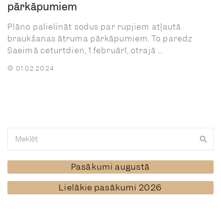
pārkāpumiem
Plāno palielināt sodus par rupjiem atļautā
braukšanas ātruma pārkāpumiem. To paredz
Saeimā ceturtdien, 1.februārī, otrajā ...
01.02.2024
Pasākumi augustā
Lielākie pasākumi 2026