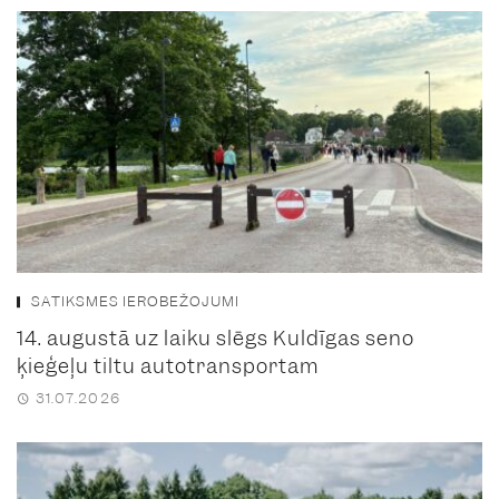
SATIKSMES IEROBEŽOJUMI
14. augustā uz laiku slēgs Kuldīgas seno
ķieģeļu tiltu autotransportam
31.07.2026