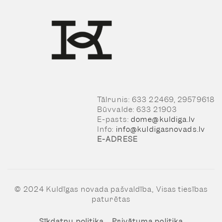
Tālrunis: 633 22469, 29579618
Būvvalde: 633 21903
E-pasts:
dome@kuldiga.lv
Info:
info@kuldigasnovads.lv
E-ADRESE
© 2024 Kuldīgas novada pašvaldība, Visas tiesības
paturētas
Sīkdatņu politika
Privātuma politika