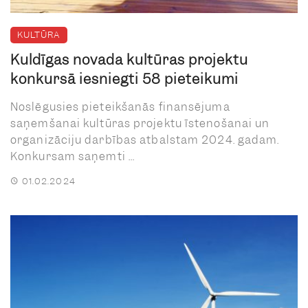
KULTŪRA
Kuldīgas novada kultūras projektu
konkursā iesniegti 58 pieteikumi
Noslēgusies pieteikšanās finansējuma
saņemšanai kultūras projektu īstenošanai un
organizāciju darbības atbalstam 2024. gadam.
Konkursam saņemti ...
01.02.2024