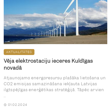
AKTUALITĀTES
Vēja elektrostaciju ieceres Kuldīgas
novadā
Atjaunojamo energoresursu plašāka lietošana un
CO2 emisijas samazināšana iekļauta Latvijas
ilgtspējīgas enerģētikas stratēģijā. Tāpēc arvien
...
01.02.2024