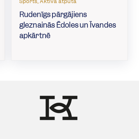
Sports, Aktīvā atpūta
Rudenīgs pārgājiens
gleznainās Ēdoles un Īvandes
apkārtnē