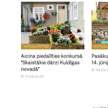
AKTUALITĀTES
AKTUAL
Aicina piedalīties konkursā
Pasāku
“Skaistākie dārzi Kuldīgas
14. jūn
novadā”
08.06.
15.06.2026