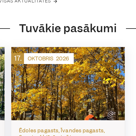
 VISAS AKTUALITĀTES
Tuvākie pasākumi
17.
OKTOBRIS
2026
Ēdoles pagasts, Īvandes pagasts,