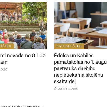
ITĀTES
AKTUALITĀTES
mi novadā no 8. līdz
Ēdoles un Kabiles
ijam
pamatskolas no 1. augu
pārtrauks darbību
2026
nepietiekama skolēnu
skaita dēļ
08.06.2026