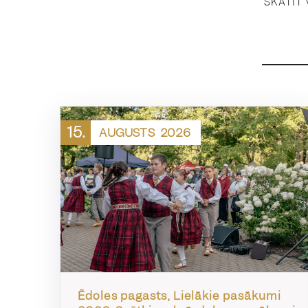
SKATĪT
15.
AUGUSTS
2026
Ēdoles pagasts, Lielākie pasākumi