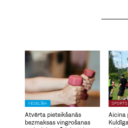
VESELĪBA
SPORTS
Atvērta pieteikšanās
Aicina 
bezmaksas vingrošanas
Kuldīg