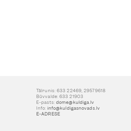
Tālrunis: 633 22469, 29579618
Būvvalde: 633 21903
E-pasts:
dome@kuldiga.lv
Info:
info@kuldigasnovads.lv
E-ADRESE