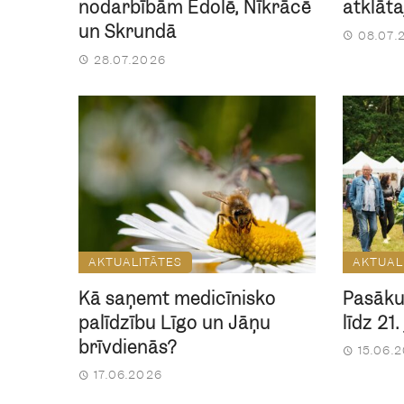
nodarbībām Ēdolē, Nīkrācē
atklāt
un Skrundā
08.07.
28.07.2026
AKTUALITĀTES
AKTUAL
Kā saņemt medicīnisko
Pasāku
palīdzību Līgo un Jāņu
līdz 21
brīvdienās?
15.06.
17.06.2026