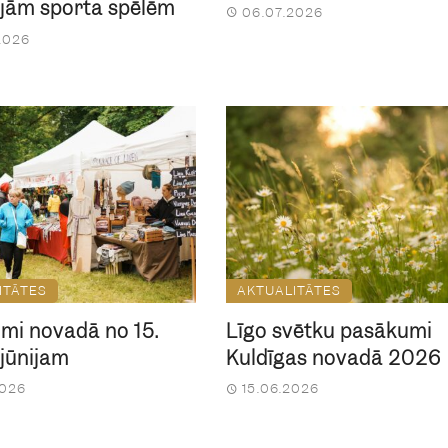
ajām sporta spēlēm
06.07.2026
2026
ITĀTES
AKTUALITĀTES
mi novadā no 15.
Līgo svētku pasākumi
. jūnijam
Kuldīgas novadā 2026
2026
15.06.2026